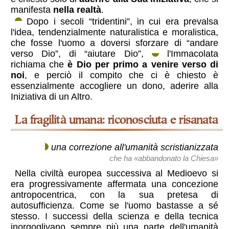
manifesta
nella realtà
.
Dopo i secoli “tridentini”, in cui era prevalsa
l'idea
, tendenzialmente naturalistica e moralistica,
che fosse l'uomo a doversi sforzare di “andare
verso Dio”, di “aiutare Dio”,
l'Immacolata
richiama che
è Dio per primo a venire verso di
noi
, e perciò il compito che ci è chiesto è
essenzialmente accogliere un dono, aderire alla
Iniziativa di un Altro.
La fragilità umana: riconosciuta e risanata
una correzione all'umanità scristianizzata
che ha «abbandonato la Chiesa»
Nella civiltà europea successiva al Medioevo si
era progressivamente affermata una concezione
antropocentrica, con la sua pretesa di
autosufficienza. Come se l'uomo bastasse a sé
stesso. I successi della scienza e della tecnica
inorgoglivano sempre più una parte dell'umanità