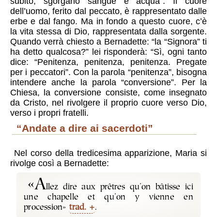
subito, sgorgano sangue e acqua”. Il cuore
dell’uomo, ferito dal peccato, è rappresentato dalle
erbe e dal fango. Ma in fondo a questo cuore, c’è
la vita stessa di Dio, rappresentata dalla sorgente.
Quando verrà chiesto a Bernadette: “la “Signora” ti
ha detto qualcosa?” lei risponderà: “Sì, ogni tanto
dice: “Penitenza, penitenza, penitenza. Pregate
per i peccatori”. Con la parola “penitenza”, bisogna
intendere anche la parola “conversione”. Per la
Chiesa, la conversione consiste, come insegnato
da Cristo, nel rivolgere il proprio cuore verso Dio,
verso i propri fratelli.
“andate a dire ai sacerdoti”
Nel corso della tredicesima apparizione, Maria si
rivolge così a Bernadette:
«A
llez dire aux prêtres qu’on bâtisse ici
une chapelle et qu’on y vienne en
procession»
trad.
.