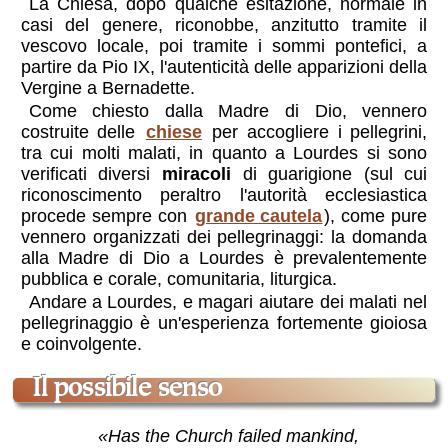
La Chiesa, dopo qualche esitazione, normale in
casi del genere, riconobbe, anzitutto tramite il
vescovo locale, poi tramite i sommi pontefici, a
partire da Pio IX, l'autenticità delle apparizioni della
Vergine a Bernadette.
Come chiesto dalla Madre di Dio, vennero
costruite delle
chiese
per accogliere i pellegrini,
tra cui molti malati, in quanto a Lourdes si sono
verificati diversi
miracoli
di guarigione (sul cui
riconoscimento peraltro l'autorità ecclesiastica
procede sempre con
grande cautela
), come pure
vennero organizzati dei pellegrinaggi: la domanda
alla Madre di Dio a Lourdes è prevalentemente
pubblica e corale, comunitaria, liturgica.
Andare a Lourdes
, e magari aiutare dei malati nel
pellegrinaggio è un'esperienza fortemente gioiosa
e coinvolgente.
il possibile senso
«Has the Church failed mankind,