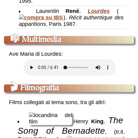
1995.
Laurentin
René
,
Lourdes
(
).
Récit authentique des
apparitions
, Paris 1987.
🎼
Multimedia
Ave Maria di Lourdes:
🎬
Filmografìa
Films collegati al tema sono, tra gli altri:
The
Henry
King
,
Song of Bernadette
, (tr.it.