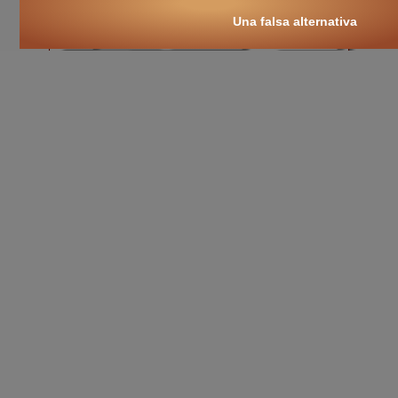
fede
religione
Gesù Cristo
Una falsa alternativa
Dio
cristianesimo
cultura
libri on-line
Lourdes
.
cultura nuova
::
cultura cristiana
::
intellectualia
::
cara Belta'
::
eTexts
::