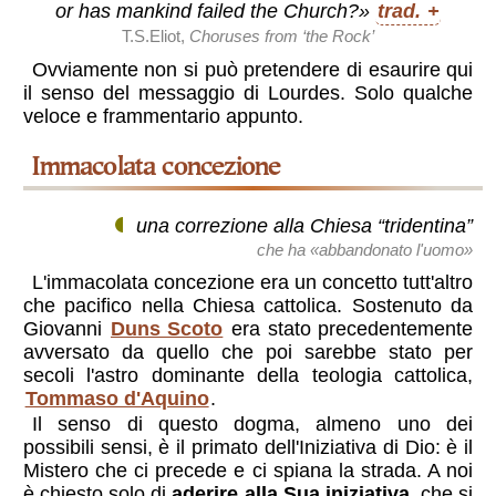
or has mankind failed the Church?»
trad.
T.S.Eliot,
Choruses from ‘the Rock’
Ovviamente non si può pretendere di esaurire qui
il senso del messaggio di Lourdes. Solo qualche
veloce e frammentario appunto.
Immacolata concezione
una correzione alla Chiesa “tridentina”
che ha «abbandonato l'uomo»
L'immacolata concezione era un concetto tutt'altro
che pacifico nella Chiesa cattolica. Sostenuto da
Giovanni
Duns Scoto
era stato precedentemente
avversato da quello che poi sarebbe stato per
secoli l'astro dominante della teologia cattolica,
Tommaso d'Aquino
.
Il senso di questo dogma, almeno uno dei
possibili sensi, è il primato dell'Iniziativa di Dio: è il
Mistero che ci precede e ci spiana la strada. A noi
è chiesto solo di
aderire alla Sua iniziativa
, che si