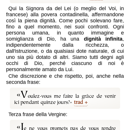
Qui la Signora da del Lei (o meglio del Voi, in
francese) alla povera contadinella, affermandone
così la piena dignità. Come pochi solevano fare,
fino a quel momento, nei suoi confronti. Ogni
persona umana, in quanto immagine e
somiglianza di Dio, ha una
dignità infinita
,
indipendentemente dalla ricchezza, o
dall'istruzione, o da qualsiasi dote naturale, di cui
uno sia più dotato di altri. Siamo tutti degni agli
occhi di Dio, perché ciascuno di noi è
personalmente amato da Lui.
Che discrezione e che rispetto, poi, anche nella
seconda frase:
«V
oulez-vous me faire la grâce de venir
ici pendant quinze jours?»
trad
Terza frase della Vergine:
«J
e ne vous promets pas de vous rendre