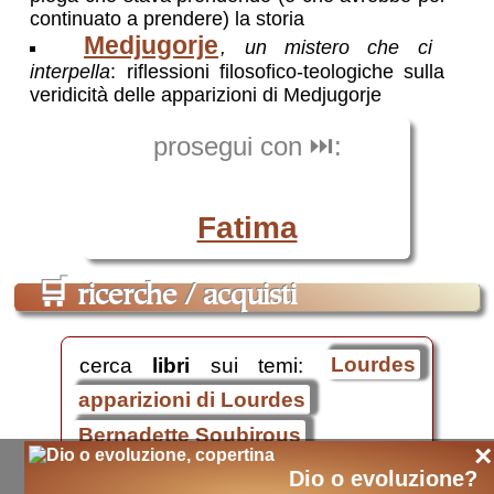
continuato a prendere) la storia
Medjugorje
, un mistero che ci
interpella
: riflessioni filosofico-teologiche sulla
veridicità delle apparizioni di Medjugorje
prosegui con ⏭️:
Fatima
🛒
ricerche / acquisti
cerca
libri
sui temi:
Lourdes
apparizioni di Lourdes
Bernadette Soubirous
×
flambeaux
miracoli di Lourdes
Dio o evoluzione?