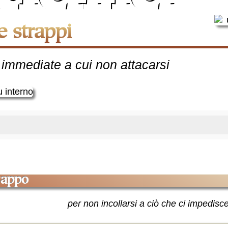
martoria
e strappi
un
pensiero
giustamente
 immediate a cui non attacarsi
menticato
trappo
per non incollarsi a ciò che ci impedi