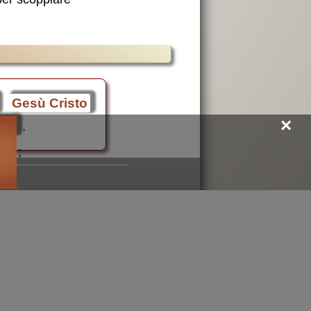
Gesù Cristo
×
ppi
.
;
mondo oggi