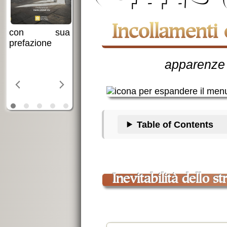
Incollamenti 
ua
E. Exitu:
Bernadette
La profezia della
Soubirous
in
apparenze
luce
di
Table of Contents
inevitabilità dello s