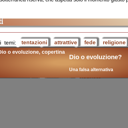
i
i temi:
tentazioni
attrattive
fede
religione
nesimo
cultura
libri on-line
Incollamenti e stra
Dio o evoluzione?
Una falsa alternativa
ova
::
cultura cristiana
::
intellectualia
::
cara Belta'
::
eTexts
::
Digitalia
::