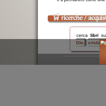
🛒
ricerche / acquist
cerca
libri
su
Dio
cristia
cultura nu