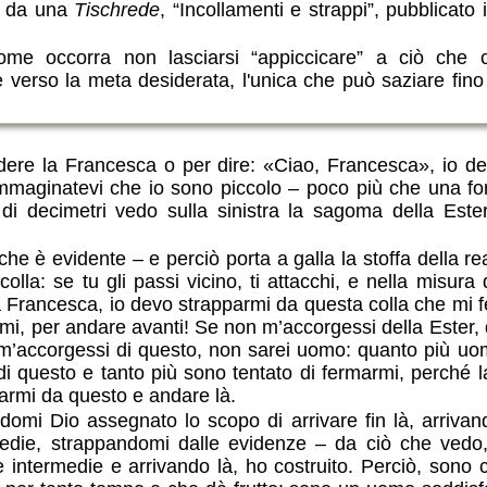
to da una
Tischrede
, “Incollamenti e strappi”, pubblicato
come occorra non lasciarsi “appiccicare” a ciò che c
erso la meta desiderata, l'unica che può saziare fino 
ere la Francesca o per dire: «Ciao, Francesca», io de
mmaginatevi che io sono piccolo – poco più che una fo
di decimetri vedo sulla sinistra la sagoma della Ester
 che è evidente – e perciò porta a galla la stoffa della re
lla: se tu gli passi vicino, ti attacchi, e nella misura d
a Francesca, io devo strapparmi da questa colla che mi f
i, per andare avanti! Se non m’accorgessi della Ester, d
n m’accorgessi di questo, non sarei uomo: quanto più uo
i questo e tanto più sono tentato di fermarmi, perché l
armi da questo e andare là.
mi Dio assegnato lo scopo di arrivare fin là, arrivand
medie, strappandomi dalle evidenze – da ciò che vedo,
 intermedie e arrivando là, ho costruito. Perciò, son