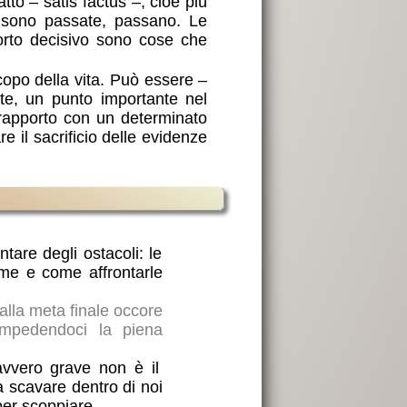
to – satis factus –, cioè più
o sono passate, passano. Le
orto decisivo sono cose che
opo della vita. Può essere –
e, un punto importante nel
l rapporto con un determinato
 il sacrificio delle evidenze
ntare degli ostacoli: le
time e come affrontarle
 alla meta finale occore
impedendoci la piena
avvero grave non è il
 scavare dentro di noi
per scoppiare