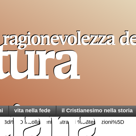
a ragionevolezza de
tura
su
Pro T
Amazon
Sancta
un ai
cristiani
stiana
di Terra
ni
vita nella fede
il Cristianesimo nella storia
5Bdi%5D incollamenti e strappi %5Btentazioni%5D
una t