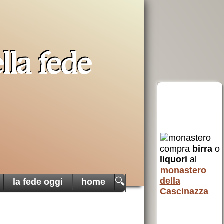
lla fede
erra
Opera San
aiuta AVSI
Francesco
compra
birra
o
uto a
per i poveri
liquori
al
 e non
AVSI
aiuta chi
monastero
 Santa
è in difficoltà
della
🔍
la fede oggi
home
in tutto il
Cascinazza
mondo
erra