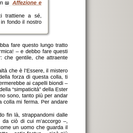
 in
Affezione e
i trattiene a sé,
in fondo il nostro
bba fare questo lungo tratto
rmica! – e debbo fare questi
: che gentile, che attraente
altà che è l’Essere, il mistero
ella forza di questa colla, ti
ermerebbe ai capelli biondi –
ella “simpaticità” della Ester
mo sono, tanto più per andar
a colla mi ferma. Per andare
o fin là, strappandomi dalle
 da ciò di cui m’accorgo –,
o come un uomo che guarda il