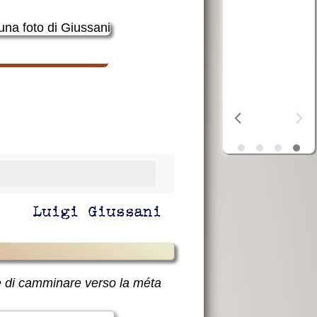
ta
OSF
aiuta i
poveri
Luigi Giussani
sce di camminare verso la méta