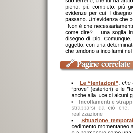
suo terreno, che lui ha arat
pieno, più completo, più gi
evidenze per cui il disegn
passano. Un’evidenza che pe
Non è che necessariamente 
come dire? – una soglia i
disegno di Dio. Comunque, pr
oggetto, con una determinata
che tendono a incollarmi nel 
🔗
Pagine correlate
Le “tentazioni”
,
che 
“prove” (esteriori) e le ”
anche alla luce di alcuni g
Incollamenti e strapp
strapparsi da ciò che, 
realizzazione
Situazione tempora
cedimento momentaneo al m
e a permanere come una so