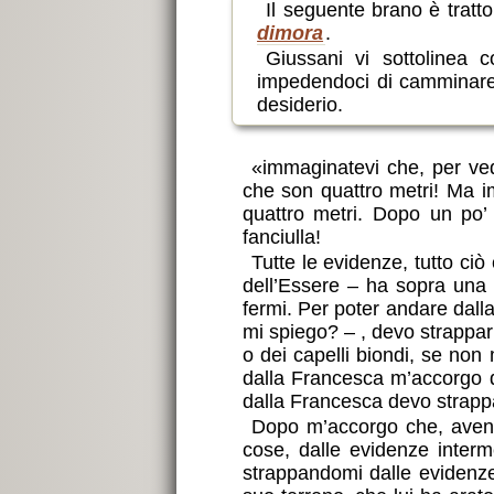
Il seguente brano è trat
dimora
.
Giussani vi sottolinea 
impedendoci di camminare v
desiderio.
«immaginatevi che, per ved
che son quattro metri! Ma i
quattro metri. Dopo un po’ 
fanciulla!
Tutte le evidenze, tutto ciò
dell’Essere – ha sopra una co
fermi. Per poter andare dall
mi spiego? – , devo strapparm
o dei capelli biondi, se no
dalla Francesca m’accorgo d
dalla Francesca devo strapp
Dopo m’accorgo che, avendo
cose, dalle evidenze inter
strappandomi dalle evidenze