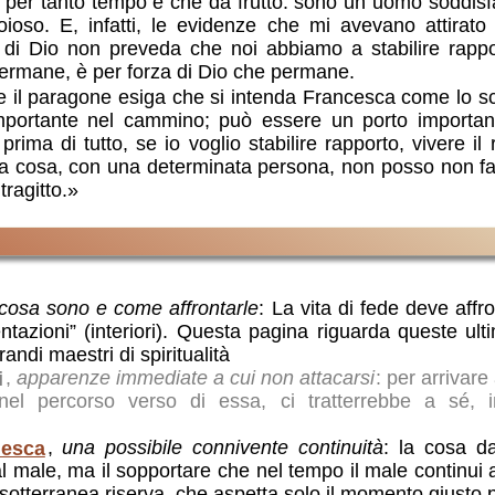
o per tanto tempo e che dà frutto: sono un uomo soddisfat
oioso. E, infatti, le evidenze che mi avevano attirat
o di Dio non preveda che noi abbiamo a stabilire rapp
rmane, è per forza di Dio che permane.
il paragone esiga che si intenda Francesca come lo sc
mportante nel cammino; può essere un porto important
ima di tutto, se io voglio stabilire rapporto, vivere i
 cosa, con una determinata persona, non posso non fare
tragitto.»
cosa sono e come affrontarle
: La vita di fede deve affro
tentazioni” (interiori). Questa pagina riguarda queste ul
randi maestri di spiritualità
i
,
apparenze immediate a cui non attacarsi
: per arrivare
nel percorso verso di essa, ci tratterrebbe a sé, 
lesca
,
una possibile connivente continuità
: la cosa d
ale, ma il sopportare che nel tempo il male continui a
tterranea riserva, che aspetta solo il momento giusto 