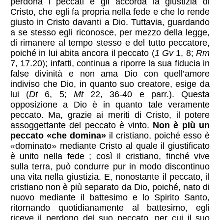
perdona i peccati e gli accorda la giustizia di
Cristo, che egli fa propria nella fede e che lo rende
giusto in Cristo davanti a Dio. Tuttavia, guardando
a se stesso egli riconosce, per mezzo della legge,
di rimanere al tempo stesso e del tutto peccatore,
poiché in lui abita ancora il peccato (
1 Gv
1, 8;
Rm
7, 17.20); infatti, continua a riporre la sua fiducia in
false divinità e non ama Dio con quell’amore
indiviso che Dio, in quanto suo creatore, esige da
lui (
Dt
6, 5;
Mt
22, 36-40 e parr.). Questa
opposizione a Dio è in quanto tale veramente
peccato. Ma, grazie ai meriti di Cristo, il potere
assoggettante del peccato è vinto.
Non è più un
peccato «che domina»
il cristiano, poiché esso è
«dominato» mediante Cristo al quale il giustificato
è unito nella fede ; così il cristiano, finché vive
sulla terra, può condurre pur in modo discontinuo
una vita nella giustizia. E, nonostante il peccato, il
cristiano non è più separato da Dio, poiché, nato di
nuovo mediante il battesimo e lo Spirito Santo,
ritornando quotidianamente al battesimo, egli
riceve il perdono del suo peccato, per cui il suo