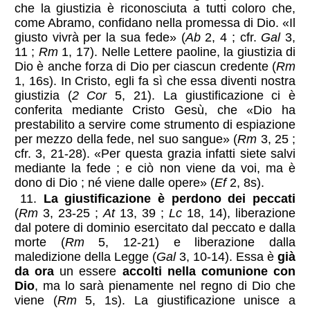
che la giustizia è riconosciuta a tutti coloro che,
come Abramo, confidano nella promessa di Dio. «Il
giusto vivrà per la sua fede» (
Ab
2, 4 ; cfr.
Gal
3,
11 ;
Rm
1, 17). Nelle Lettere paoline, la giustizia di
Dio è anche forza di Dio per ciascun credente (
Rm
1, 16s). In Cristo, egli fa sì che essa diventi nostra
giustizia (
2 Cor
5, 21). La giustificazione ci è
conferita mediante Cristo Gesù, che «Dio ha
prestabilito a servire come strumento di espiazione
per mezzo della fede, nel suo sangue» (
Rm
3, 25 ;
cfr. 3, 21-28). «Per questa grazia infatti siete salvi
mediante la fede ; e ciò non viene da voi, ma è
dono di Dio ; né viene dalle opere» (
Ef
2, 8s).
11.
La giustificazione è perdono dei peccati
(
Rm
3, 23-25 ;
At
13, 39 ;
Lc
18, 14), liberazione
dal potere di dominio esercitato dal peccato e dalla
morte (
Rm
5, 12-21) e liberazione dalla
maledizione della Legge (
Gal
3, 10-14). Essa è
già
da ora
un essere
accolti nella comunione con
Dio
, ma lo sarà pienamente nel regno di Dio che
viene (
Rm
5, 1s). La giustificazione unisce a