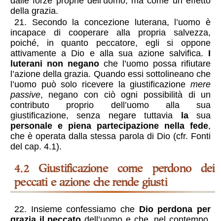
dalle forze proprie dell’uomo, ma come un effetto
della grazia.
21. Secondo la concezione luterana, l’uomo è
incapace di cooperare alla propria salvezza,
poiché, in quanto peccatore, egli si oppone
attivamente a Dio e alla sua azione salvifica.
I
luterani non negano
che l’uomo possa rifiutare
l’azione della grazia. Quando essi sottolineano che
l’uomo può solo ricevere la giustificazione
mere
passive
, negano con ciò ogni possibilità di un
contributo proprio dell’uomo alla sua
giustificazione, senza negare tuttavia
la
sua
personale e piena partecipazione nella fede
,
che è operata dalla stessa parola di Dio (cfr. Fonti
del cap. 4.1).
4.2 Giustificazione come perdono dei
peccati e azione che rende giusti
22. Insieme confessiamo che
Dio perdona per
grazia il peccato
dell’uomo e che, nel contempo,