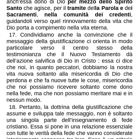
anch’essa dono di Dio
per mezzo dello Spirito
Santo
che agisce, per il
tramite
del
la Parola e
de
i
Sacramenti
,
nella comunità dei credenti
,
guidandoli verso quel rinnovamento della vita che
Dio porta a compimento nella vita eterna.
17. Condividiamo anche la convinzione che il
messaggio della giustificazione ci orienta in modo
particolare verso il centro stesso della
testimonianza che il Nuovo Testamento dà
dell’azione salvifica di Dio in Cristo : essa ci dice
che noi, in quanto peccatori, dobbiamo la nostra
vita nuova soltanto alla misericordia di Dio che
perdona e che fa nuove tutte le cose, misericordia
che noi possiamo ricevere soltanto come dono
nella fede, ma che non possiamo meritare mai e in
nessun modo.
18. Pertanto, la dottrina della giustificazione che
assume e sviluppa tale messaggio, non è soltanto
una singola parte dell’insegnamento di fede
cristiano. Essa si pone in una relazione essenziale
con tutte le verità della fede che vanno considerate