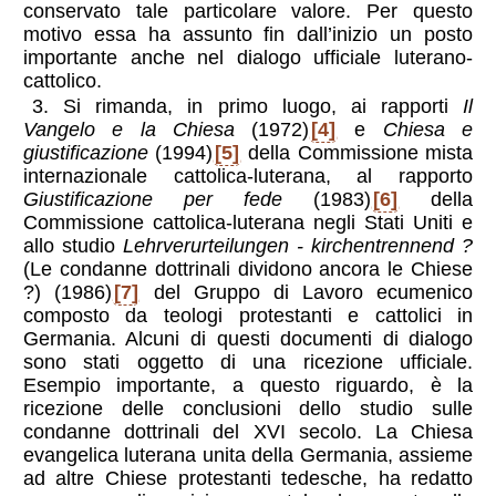
conservato tale particolare valore. Per questo
motivo essa ha assunto fin dall’inizio un posto
importante anche nel dialogo ufficiale luterano-
cattolico.
3. Si rimanda, in primo luogo, ai rapporti
Il
Vangelo e la Chiesa
(1972)
[4]
e
Chiesa e
giustificazione
(1994)
[5]
della Commissione mista
internazionale cattolica-luterana, al rapporto
Giustificazione per fede
(1983)
[6]
della
Commissione cattolica-luterana negli Stati Uniti e
allo studio
Lehrverurteilungen - kirchentrennend ?
(Le condanne dottrinali dividono ancora le Chiese
?) (1986)
[7]
del Gruppo di Lavoro ecumenico
composto da teologi protestanti e cattolici in
Germania. Alcuni di questi documenti di dialogo
sono stati oggetto di una ricezione ufficiale.
Esempio importante, a questo riguardo, è la
ricezione delle conclusioni dello studio sulle
condanne dottrinali del XVI secolo. La Chiesa
evangelica luterana unita della Germania, assieme
ad altre Chiese protestanti tedesche, ha redatto