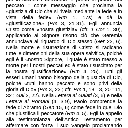
peccato : come messaggio che proclama la
«giustizia di Dio che si rivela mediante la fede e in
vista della fede» (
Rm
1, 17s) e dà la
«giustificazione» (
Rm
3, 21-31). Egli annuncia
Cristo come «nostra giustizia» (cfr.
1 Cor
1, 30),
applicando al Signore risorto ciò che Geremia
annunciava al riguardo di Dio stesso (
Ger
23, 6).
Nella morte e risurrezione di Cristo si radicano
tutte le dimensioni della sua opera salvifica, poiché
egli è il «nostro Signore, il quale è stato messo a
morte per i nostri peccati ed è stato risuscitato per
la nostra giustificazione» (
Rm
4, 25). Tutti gli
esseri umani hanno bisogno della giustizia di Dio,
poiché «tutti hanno peccato e sono privi della
gloria di Dio» (
Rm
3, 23 ; cfr.
Rm
1, 18 - 3, 20 ; 11,
32 ;
Gal
3, 22). Nella
Lettera ai Galati
(3, 6) e nella
Lettera ai Romani
(4, 3-9), Paolo comprende la
fede di Abramo (
Gen
15, 6) come fede in quel Dio
che giustifica il peccatore (
Rm
4, 5). Egli fa appello
alla testimonianza dell’Antico Testamento per
affermare con forza il suo Vangelo proclamando