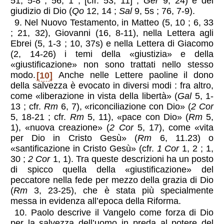
51, 5-8 ; 56, 1 ; [cfr. 53, 11] ;
Ger
9, 24) e del
giudizio di Dio (
Qo
12, 14 ;
Sal
9, 5s ; 76, 7-9).
9. Nel Nuovo Testamento, in Matteo (5, 10 ; 6, 33
; 21, 32), Giovanni (16, 8-11), nella Lettera agli
Ebrei (5, 1-3 ; 10, 37s) e nella Lettera di Giacomo
(2, 14-26) i temi della «giustizia» e della
«giustificazione» non sono trattati nello stesso
modo.
[10]
Anche nelle Lettere paoline il dono
della salvezza è evocato in diversi modi : fra altro,
come «liberazione in vista della libertà» (
Gal
5, 1-
13 ; cfr.
Rm
6, 7), «riconciliazione con Dio» (
2 Cor
5, 18-21 ; cfr.
Rm
5, 11), «pace con Dio» (
Rm
5,
1), «nuova creazione» (
2 Cor
5, 17), come «vita
per Dio in Cristo Gesù» (
Rm
6, 11.23) o
«santificazione in Cristo Gesù» (cfr.
1 Cor
1, 2 ; 1,
30 ;
2 Cor
1, 1). Tra queste descrizioni ha un posto
di spicco quella della «giustificazione» del
peccatore nella fede per mezzo della grazia di Dio
(
Rm
3, 23-25), che è stata più specialmente
messa in evidenza all’epoca della Riforma.
10. Paolo descrive il Vangelo come forza di Dio
per la salvezza dell’uomo in preda al potere del