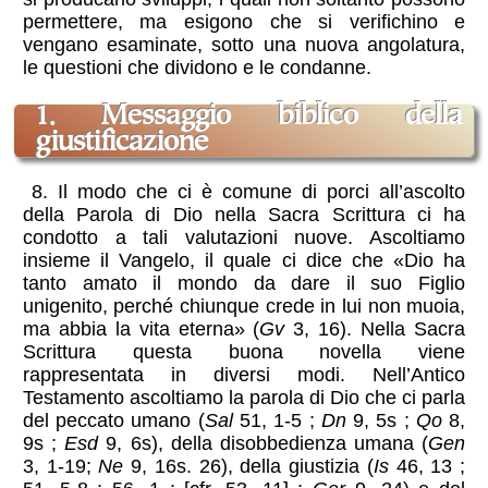
permettere, ma esigono che si verifichino e
vengano esaminate, sotto una nuova angolatura,
le questioni che dividono e le condanne.
1. Messaggio biblico della
giustificazione
8. Il modo che ci è comune di porci all’ascolto
della Parola di Dio nella Sacra Scrittura ci ha
condotto a tali valutazioni nuove. Ascoltiamo
insieme il Vangelo, il quale ci dice che «Dio ha
tanto amato il mondo da dare il suo Figlio
unigenito, perché chiunque crede in lui non muoia,
ma abbia la vita eterna» (
Gv
3, 16). Nella Sacra
Scrittura questa buona novella viene
rappresentata in diversi modi. Nell’Antico
Testamento ascoltiamo la parola di Dio che ci parla
del peccato umano (
Sal
51, 1-5 ;
Dn
9, 5s ;
Qo
8,
9s ;
Esd
9, 6s), della disobbedienza umana (
Gen
3, 1-19;
Ne
9, 16s. 26), della giustizia (
Is
46, 13 ;