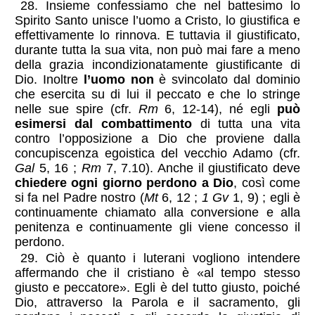
28. Insieme confessiamo che nel battesimo lo
Spirito Santo unisce l’uomo a Cristo, lo giustifica e
effettivamente lo rinnova. E tuttavia il giustificato,
durante tutta la sua vita, non può mai fare a meno
della grazia incondizionatamente giustificante di
Dio. Inoltre
l’uomo non
è svincolato dal dominio
che esercita su di lui il peccato e che lo stringe
nelle sue spire (cfr.
Rm
6, 12-14), né egli
può
esimersi dal combattimento
di tutta una vita
contro l’opposizione a Dio che proviene dalla
concupiscenza egoistica del vecchio Adamo (cfr.
Gal
5, 16 ;
Rm
7, 7.10). Anche il giustificato deve
chiedere ogni giorno perdono a Dio
, così come
si fa nel Padre nostro (
Mt
6, 12 ;
1 Gv
1, 9) ; egli è
continuamente chiamato alla conversione e alla
penitenza e continuamente gli viene concesso il
perdono.
29. Ciò è quanto i luterani vogliono intendere
affermando che il cristiano è «al tempo stesso
giusto e peccatore». Egli è del tutto giusto, poiché
Dio, attraverso la Parola e il sacramento, gli