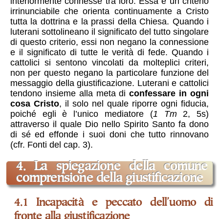
interiormente connesse tra loro. Essa è un criterio
irrinunciabile che orienta continuamente a Cristo
tutta la dottrina e la prassi della Chiesa. Quando i
luterani sottolineano il significato del tutto singolare
di questo criterio, essi non negano la connessione
e il significato di tutte le verità di fede. Quando i
cattolici si sentono vincolati da molteplici criteri,
non per questo negano la particolare funzione del
messaggio della giustificazione. Luterani e cattolici
tendono insieme alla meta di
confessare in ogni
cosa Cristo
, il solo nel quale riporre ogni fiducia,
poiché egli è l’unico mediatore (
1 Tm
2, 5s)
attraverso il quale Dio nello Spirito Santo fa dono
di sé ed effonde i suoi doni che tutto rinnovano
(cfr. Fonti del cap. 3).
4. La spiegazione della comune
comprensione della giustificazione
4.1 Incapacità e peccato dell’uomo di
fronte alla giustificazione