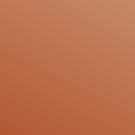
🍹
Introduzione
nel 1997, sotto il pontificato di Giovanni
Paolo II è stato siglato, da parte cattolica e
da parte luterana, questo importane
documento sulla giustificazione, che era