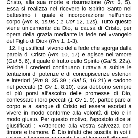
Cristo, alla sua morte e risurrezione (
Rm
6, 5).
Essa si realizza nel ricevere lo Spirito Santo nel
battesimo il quale è incorporazione nell’unico
corpo (
Rm
8, 1s.9s ;
1 Cor
12, 12s). Tutto questo
viene unicamente da Dio, a causa di Cristo, per
opera della grazia mediante la fede nel «Vangelo
del Figlio di Dio» (
Rm
1, 1-3).
12. I giustificati vivono della fede che sgorga dalla
parola di Cristo (
Rm
10, 17) e agisce nell’amore
(
Gal
5, 6), il quale è frutto dello Spirito (
Gal
5, 22s).
Poiché i credenti continuano tuttavia a subire le
tentazioni di potenze e di concupiscenze esteriori
e interiori (
Rm
8, 35-39 ;
Gal
5, 16-21) e cadono
nel peccato (
1 Gv
1, 8.10), essi debbono sempre
di più porsi all’ascolto delle promesse di Dio,
confessare i loro peccati (
1 Gv
1, 9), partecipare al
corpo e al sangue di Cristo ed essere esortati a
vivere in modo conforme alla volontà di Dio e in
modo giusto. Per questo motivo, l’apostolo dice ai
giustificati : «Attendete alla vostra salvezza con
timore e tremore. È Dio infatti che suscita in voi il