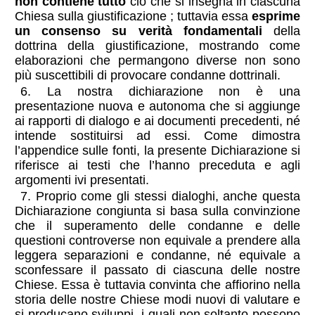
non contiene tutto
ciò che si insegna in ciascuna
Chiesa sulla giustificazione ; tuttavia essa
esprime
un consenso su verità fondamentali
della
dottrina della giustificazione, mostrando come
elaborazioni che permangono diverse non sono
più suscettibili di provocare condanne dottrinali.
6. La nostra dichiarazione non è una
presentazione nuova e autonoma che si aggiunge
ai rapporti di dialogo e ai documenti precedenti, né
intende sostituirsi ad essi. Come dimostra
l’appendice sulle fonti, la presente Dichiarazione si
riferisce ai testi che l’hanno preceduta e agli
argomenti ivi presentati.
7. Proprio come gli stessi dialoghi, anche questa
Dichiarazione congiunta si basa sulla convinzione
che il superamento delle condanne e delle
questioni controverse non equivale a prendere alla
leggera separazioni e condanne, né equivale a
sconfessare il passato di ciascuna delle nostre
Chiese. Essa è tuttavia convinta che affiorino nella
storia delle nostre Chiese modi nuovi di valutare e
si producano sviluppi, i quali non soltanto possono