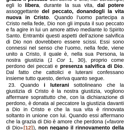
egli lo
libera
, durante la sua vita,
dal potere
assoggettante
del peccato, donandogli la vita
nuova in Cristo
. Quando l’uomo partecipa a
Cristo nella fede, Dio non gli imputa il suo peccato
e fa agire in lui un amore attivo mediante lo Spirito
Santo. Entrambi questi aspetti dell’azione salvifica
di Dio non dovrebbero essere scissi. Essi sono
connessi nel senso che l’uomo, nella fede, viene
unito a Cristo, il quale è, nella sua Persona, la
nostra giustizia (
1 Cor
1, 30), proprio come
perdono dei peccati e
presenza salvifica di Dio
.
Dal fatto che cattolici e luterani confessano
insieme tutto questo, deriva quanto segue.
23. Quando
i luterani
sottolineano che la
giustizia di Cristo è la nostra giustizia, vogliono
affermare soprattutto che, con la dichiarazione di
perdono, è donata al peccatore la giustizia davanti
a Dio in Cristo e che la sua vita è rinnovata
soltanto in unione con lui. Quando essi affermano
che la grazia di Dio è amore che perdona («favore
di Dio»
[12]
),
non negano il rinnovamento della