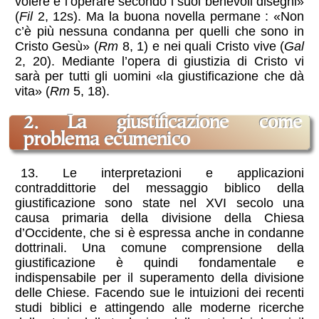
volere e l’operare secondo i suoi benevoli disegni»
(
Fil
2, 12s). Ma la buona novella permane : «Non
c’è più nessuna condanna per quelli che sono in
Cristo Gesù» (
Rm
8, 1) e nei quali Cristo vive (
Gal
2, 20). Mediante l’opera di giustizia di Cristo vi
sarà per tutti gli uomini «la giustificazione che dà
vita» (
Rm
5, 18).
2. La giustificazione come
problema ecumenico
13. Le interpretazioni e applicazioni
contraddittorie del messaggio biblico della
giustificazione sono state nel XVI secolo una
causa primaria della divisione della Chiesa
d’Occidente, che si è espressa anche in condanne
dottrinali. Una comune comprensione della
giustificazione è quindi fondamentale e
indispensabile per il superamento della divisione
delle Chiese. Facendo sue le intuizioni dei recenti
studi biblici e attingendo alle moderne ricerche