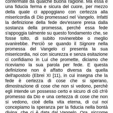
confermate da qualche buona ragione. Ma essa è
una fiducia ferma e sicura del cuore, per mezzo
della quale ci appoggiano con certezza alla
misericordia di Dio promessaci nel Vangelo. Infatti
la definizione della fede dev'essere presa dalla
sostanza della promessa, perché essa fede
s'appoggia talmente su questo fondamento che, se
fosse tolto, di subito rovinerebbe o meglio
svanirebbe. Perciò se quando il Signore nella
promessa del Vangelo ci presenta la sua
misericordia, noi con sicurezza e senza esitazione
ci confidiamo in Lui che promette, diciamo che
riceviamo la sua parola per fede. E questa
definizione non è affatto diversa da quella
dell'apostolo (Ebrei XI [11), in cui insegna che la
fede è certezza di cose che si sperano,
dimostrazione di cose che non si vedono, perché
egli intende un possesso certo e sicuro di ciò ch'è
promesso da Dio e una certezza di cose che non
si vedono, cioè della vita eterna, di cui noi
concepiamo la speranza per la fiducia nella bontà
divina, che ci è data dal Vangelo. Ora, siccome