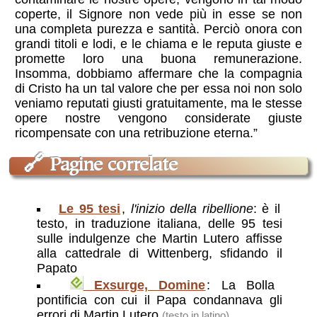
coperte, il Signore non vede più in esse se non
una completa purezza e santità. Perciò onora con
grandi titoli e lodi, e le chiama e le reputa giuste e
promette loro una buona remunerazione.
Insomma, dobbiamo affermare che la compagnia
di Cristo ha un tal valore che per essa noi non solo
veniamo reputati giusti gratuitamente, ma le stesse
opere nostre vengono considerate giuste
ricompensate con una retribuzione eterna.”
🔗
Pagine correlate
Le 95 tesi
,
l'inizio della ribellione
: è il
testo, in traduzione italiana, delle 95 tesi
sulle indulgenze che Martin Lutero affisse
alla cattedrale di Wittenberg, sfidando il
Papato
Exsurge, Domine
: La Bolla
pontificia con cui il Papa condannava gli
errori di Martin Lutero
(testo in latino)