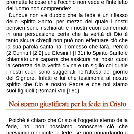
promette le cose che l'occhio non vede e l'intelletto
dell'uomo non comprende?
Dunque non v'è dubbio che la fede è un riflesso
dello Spirito Santo, per mezzo del quale i nostri
pensieri sono rischiarati e i nostri cuori confermati
in una persuasione certa che la verità di Dio è
tanto sicura ch'egli non può non effettuare ciò che
la sua parola santa ha promesso che farà. Perciò
(2 Corinti I [2 2] ed Efesini I [I 31) lo Spirito Santo è
chiamato una caparra che assicura nei nostri cuori
la certezza della verità divina e un sigillo col quale
i nostri cuori sono suggellati nell'attesa del giorno
del Signore. Infatti è lui che testimonia al nostro
spirito che Dio è nostro Padre e che noi sìamo
suoi figliuoli (Romani VIII [I 61).
Noi siamo giustificati per la fede in Cristo
Poiché è chiaro che Cristo è l'oggetto eterno della
fede, noi non possiamo conoscere ciò che
riceviamo mediante la fede, se non riguardando a