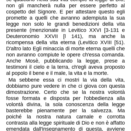
non gli mancherà nulla per essere perfetto al
cospetto del Signore. E per attestare questo egli
promette a quelli che avranno adempiuta la sua
legge non solo le grandi benedizioni della vita
presente (menzionate in Levitico XXVI [3-131 e
Deuteronomio XXVII [l 141), ma anche la
ricompensa della vita eterna (Levitico XVIII [51).
D'altro lato Egli minaccia di morte eterna quelli che
non avranno compiute le opere ch'essa comanda.
Anche Mosè, pubblicando la legge, prese a
testimoni il cielo e la terra, ch'egli aveva proposto
al popolo il bene e il male, la vita e la morte.
Ma sebbene essa ci mostri la via della vita,
dobbiamo pure vedere in che ci giova con questa
dimostrazione. Certo che se la nostra volontà
fosse formata e disposta per l'obbedienza alla
volontà divina, la sola conoscenza della legge
basterebbe pienamente per la salvezza. Ma
poiché la nostra natura carnale e corrotta
contrasta alla legge spirituale di Dio e non è affatto
emendata dall'insegnamento di questa, avviene