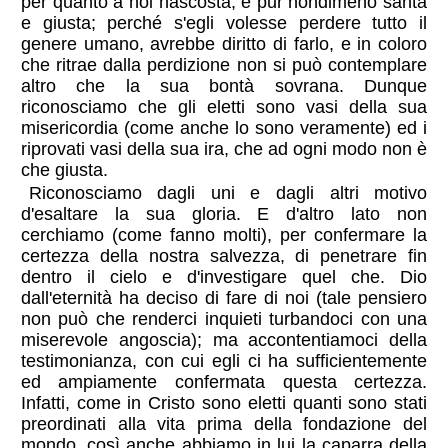
per quanto a noi nascosta, è pur nondimeno santa
e giusta; perché s'egli volesse perdere tutto il
genere umano, avrebbe diritto di farlo, e in coloro
che ritrae dalla perdizione non si può contemplare
altro che la sua bontà sovrana. Dunque
riconosciamo che gli eletti sono vasi della sua
misericordia (come anche lo sono veramente) ed i
riprovati vasi della sua ira, che ad ogni modo non è
che giusta.
Riconosciamo dagli uni e dagli altri motivo
d'esaltare la sua gloria. E d'altro lato non
cerchiamo (come fanno molti), per confermare la
certezza della nostra salvezza, di penetrare fin
dentro il cielo e d'investigare quel che. Dio
dall'eternità ha deciso di fare di noi (tale pensiero
non può che renderci inquieti turbandoci con una
miserevole angoscia); ma accontentiamoci della
testimonianza, con cui egli ci ha sufficientemente
ed ampiamente confermata questa certezza.
Infatti, come in Cristo sono eletti quanti sono stati
preordinati alla vita prima della fondazione del
mondo, così anche abbiamo in lui la caparra della