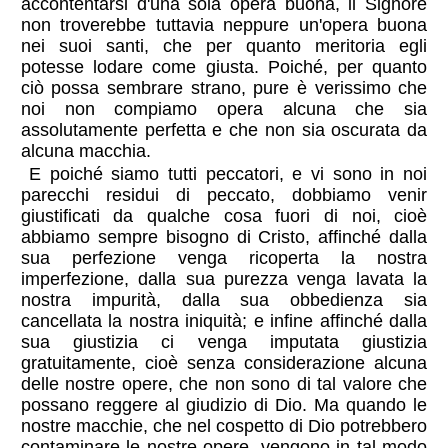
accontentarsi d'una sola opera buona, il Signore
non troverebbe tuttavia neppure un'opera buona
nei suoi santi, che per quanto meritoria egli
potesse lodare come giusta. Poiché, per quanto
ciò possa sembrare strano, pure è verissimo che
noi non compiamo opera alcuna che sia
assolutamente perfetta e che non sia oscurata da
alcuna macchia.
E poiché siamo tutti peccatori, e vi sono in noi
parecchi residui di peccato, dobbiamo venir
giustificati da qualche cosa fuori di noi, cioè
abbiamo sempre bisogno di Cristo, affinché dalla
sua perfezione venga ricoperta la nostra
imperfezione, dalla sua purezza venga lavata la
nostra impurità, dalla sua obbedienza sia
cancellata la nostra iniquità; e infine affinché dalla
sua giustizia ci venga imputata giustizia
gratuitamente, cioè senza considerazione alcuna
delle nostre opere, che non sono di tal valore che
possano reggere al giudizio di Dio. Ma quando le
nostre macchie, che nel cospetto di Dio potrebbero
contaminare le nostre opere, vengono in tal modo