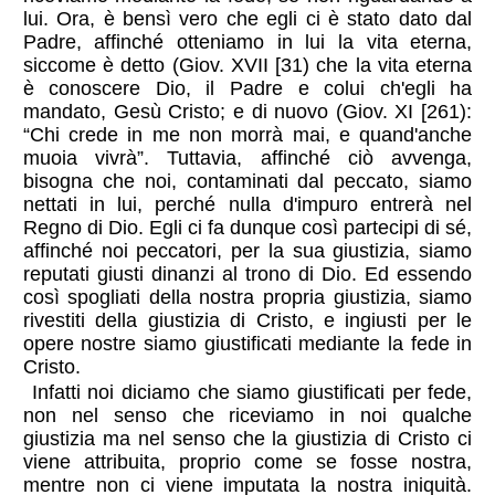
lui. Ora, è bensì vero che egli ci è stato dato dal
Padre, affinché otteniamo in lui la vita eterna,
siccome è detto (Giov. XVII [31) che la vita eterna
è conoscere Dio, il Padre e colui ch'egli ha
mandato, Gesù Cristo; e di nuovo (Giov. XI [261):
“Chi crede in me non morrà mai, e quand'anche
muoia vivrà”. Tuttavia, affinché ciò avvenga,
bisogna che noi, contaminati dal peccato, siamo
nettati in lui, perché nulla d'impuro entrerà nel
Regno di Dio. Egli ci fa dunque così partecipi di sé,
affinché noi peccatori, per la sua giustizia, siamo
reputati giusti dinanzi al trono di Dio. Ed essendo
così spogliati della nostra propria giustizia, siamo
rivestiti della giustizia di Cristo, e ingiusti per le
opere nostre siamo giustificati mediante la fede in
Cristo.
Infatti noi diciamo che siamo giustificati per fede,
non nel senso che riceviamo in noi qualche
giustizia ma nel senso che la giustizia di Cristo ci
viene attribuita, proprio come se fosse nostra,
mentre non ci viene imputata la nostra iniquità.