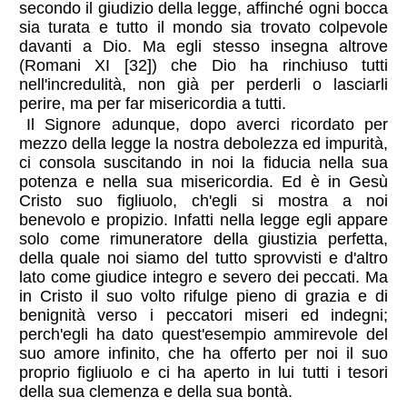
secondo il giudizio della legge, affinché ogni bocca
sia turata e tutto il mondo sia trovato colpevole
davanti a Dio. Ma egli stesso insegna altrove
(Romani XI [32]) che Dio ha rinchiuso tutti
nell'incredulità, non già per perderli o lasciarli
perire, ma per far misericordia a tutti.
Il Signore adunque, dopo averci ricordato per
mezzo della legge la nostra debolezza ed impurità,
ci consola suscitando in noi la fiducia nella sua
potenza e nella sua misericordia. Ed è in Gesù
Cristo suo figliuolo, ch'egli si mostra a noi
benevolo e propizio. Infatti nella legge egli appare
solo come rimuneratore della giustizia perfetta,
della quale noi siamo del tutto sprovvisti e d'altro
lato come giudice integro e severo dei peccati. Ma
in Cristo il suo volto rifulge pieno di grazia e di
benignità verso i peccatori miseri ed indegni;
perch'egli ha dato quest'esempio ammirevole del
suo amore infinito, che ha offerto per noi il suo
proprio figliuolo e ci ha aperto in lui tutti i tesori
della sua clemenza e della sua bontà.