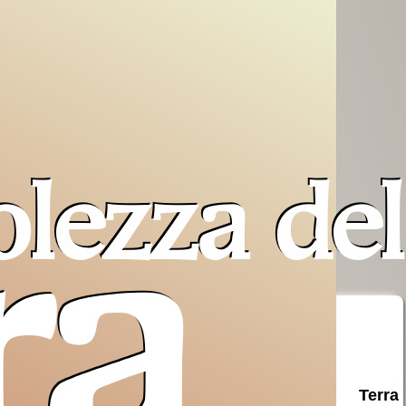
olezza del
ra
Pro Terra