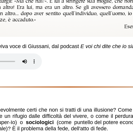
gli: «Ma che hai?». E lui a stringere sua moglie, che non s
n altro! Era lui, ma era un altro. Se gli avessero domanda
altro... dopo aver sentito quell’individuo, quell’uomo, io 
zze, è accaduto.»
Ese
viva voce
di Giussani, dal podcast
E voi chi dite che io s
olmente certi che non si tratti di una illusione? Com
un rifugio dalle difficoltà del vivere, o come il perdurar
uper-Io
) o
sociologici
(come
puntello del potere eco
ale)? È il problema della fede, dell'atto di fede.