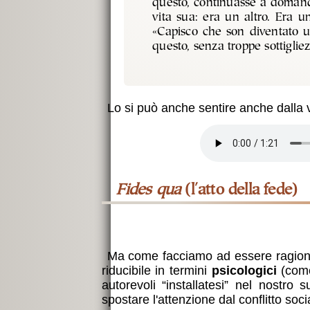
questo, continuasse a domandar
vita sua: era un altro. Era u
«Capisco che son diventato un 
questo, senza troppe sottiglie
Lo si può anche sentire anche dalla
Fides qua
(l'atto della fede)
Ma come facciamo ad essere ragionev
riducibile in termini
psicologici
(come 
autorevoli “installatesi” nel nostro
s
spostare l'attenzione dal conflitto soci