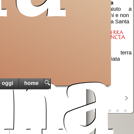
Sancta
un aiuto a
cristiani e non
di Terra Santa
una terra
martoriata
ana
🔍
e oggi
home