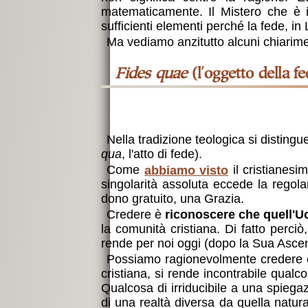
matematicamente. Il Mistero che è i
sufficienti elementi perché la fede, in L
Ma vediamo anzitutto alcuni chiarimen
Fides quae
(l'oggetto della f
Nella tradizione teologica si disting
qua
, l'atto di fede).
Come
abbiamo visto
il cristianesi
singolarità assoluta eccede la regolar
dono gratuito, una Grazia.
Credere è
riconoscere che quell'
la comunità cristiana. Di fatto perciò
rende per noi oggi (dopo la Sua Ascen
Possiamo ragionevolmente credere che 
cristiana, si rende incontrabile qual
Qualcosa di irriducibile a una spiega
di una realtà diversa da quella natur