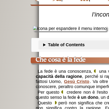
l'inc
Table of Contents
che cosa è la fede
La fede è una conoscenza,
una v
capacità della ragione
, perché si ra
fattosi Uomo,
Gesù Cristo
. Va oltre
conoscere, peraltro comunque imperfett
Per questo
credere non è l'esito 
questo senso la fede
è un dono
, un 
Questo
però non significa che cred
non significa
contro
la ragione. E