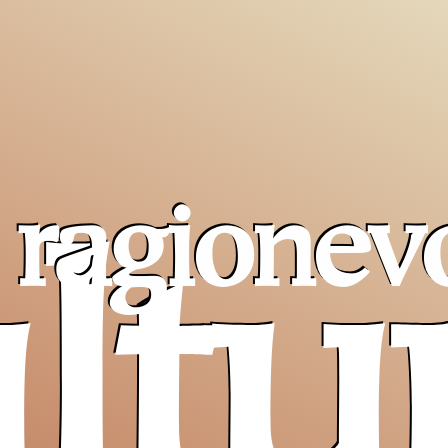
 ragionev
ltu