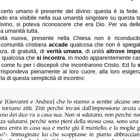
 certo umano è presente del divino: questa è la fede
o era visibile nella sua umanità singolare su questa ter
divino, si poteva riconoscere che era Dio. Per via del
a umanità tutta.
ità nuova, presente nella Chiesa non è riconducibil
a comunità cristiana
accade
qualcosa che non è spiegabil
za, di gratuità, di
verità umana
, di unità
altrove impo
ma qualcosa che
si incontra
. In modo apparentemente cas
, come fu per i discepoli che incontrarono Cristo. Ed fu
ispondeva pienamente al loro cuore, alla loro esigenza di
la di questa semplicità di incontro:
 [Giovanni e Andrea] che lo stanno a sentire alcune or
ornano zitti. Zitti perché invasi dall’impressione avuta d
nuno dei due va a casa sua. Non si salutano, non perché non
za salutarsi, perché sono pieni della stessa cosa, sono una
rea entra in casa sua e mette giù il mantello, e la moglie 
so?». Immaginate lui che scoppiasse in pianto abbraccian