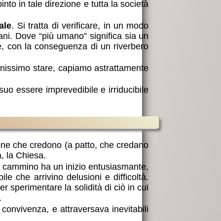
nto in tale direzione e tutta la società
ale
. Si tratta di verificare, in un modo
ani. Dove “più umano” significa sia un
e, con la conseguenza di un riverbero
nissimo stare, capiamo astrattamente
uo essere imprevedibile e irriducibile
ne che credono (a patto, che credano
, la Chiesa.
o cammino ha un inizio entusiasmante,
le che arrivino delusioni e difficoltà.
sperimentare la solidità di ciò in cui
.
 convivenza, e attraversava inevitabili