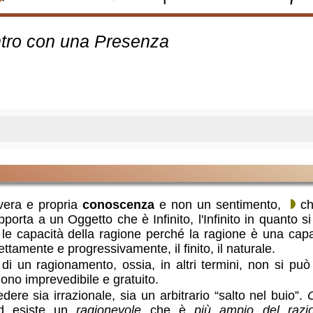
ontro con una Presenza
era e propria
conoscenza
e non un sentimento,
ch
pporta a un Oggetto che è Infinito, l'Infinito in quanto si
 le capacità della ragione perché la ragione è una capac
amente e progressivamente, il finito, il naturale.
di un ragionamento, ossia, in altri termini, non si può
dono imprevedibile e gratuito.
ere sia irrazionale, sia un arbitrario “salto nel buio”.
O
d esiste un
ragionevole
che è
più ampio del razi