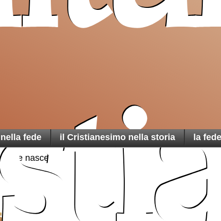
isti
 nella fede
il Cristianesimo nella storia
la fed
: come nasce
sce