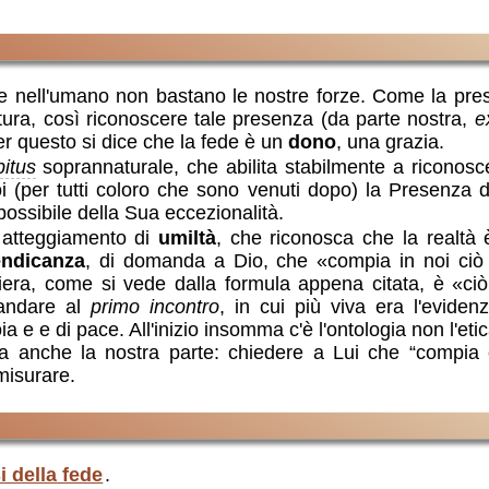
e nell'umano non bastano le nostre forze. Come la prese
ura, così riconoscere tale presenza (da parte nostra,
e
er questo si dice che la fede è un
dono
, una grazia.
itus
soprannaturale, che abilita stabilmente a riconosce
 (per tutti coloro che sono venuti dopo) la Presenza de
ssibile della Sua eccezionalità.
 atteggiamento di
umiltà
, che riconosca che la realtà
ndicanza
, di domanda a Dio, che «compia in noi ciò
iera, come si vede dalla formula appena citata, è «ci
iandare al
primo incontro
, in cui più viva era l'eviden
oia e e di pace. All'inizio insomma c'è l'ontologia non l'etic
sia anche la nostra parte: chiedere a Lui che “compia 
misurare.
i della fede
.