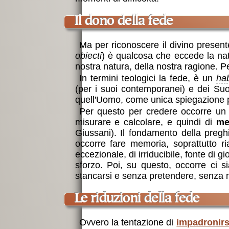
Il dono della fede
Ma per riconoscere il divino present
obiecti
) è qualcosa che eccede la nat
nostra natura, della nostra ragione. P
In termini teologici la fede, è un
hab
(per i suoi contemporanei) e dei Suoi
quell'Uomo, come unica spiegazione po
Per questo per credere occorre un
misurare e calcolare, e quindi di
me
Giussani). Il fondamento della pregh
occorre fare memoria, soprattutto r
eccezionale, di irriducibile, fonte di gi
sforzo. Poi, su questo, occorre ci 
stancarsi e senza pretendere, senza 
Le riduzioni della fede
Ovvero la tentazione di
impadronirs