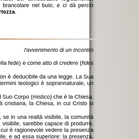
 brancolare nel buio, e ci dà perciò
rtezza
.
l'avvenimento di un Incontro
della fede) e come
atto di credere
(
fides
 non è deducibile da una legge. La Sua
 termini teologici è soprannaturale, un
l Suo Corpo (mistico) che è la Chiesa,
 cristiana, la Chiesa, in cui Cristo si
 se in una realtà visibile, la comunità
 visibile, sarebbe capace di produrre.
n cui è ragionevole vedere la presenza
ile, e ad essa superiore: la presenza,