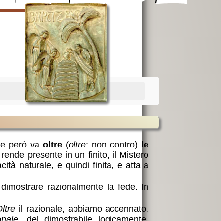
e però va
oltre
(
oltre
: non contro)
le
 rende presente in un finito, il Mistero
ità naturale, e quindi finita, e atta a
 dimostrare razionalmente la fede. In
ltre
il razionale, abbiamo accennato,
onale
, del dimostrabile logicamente,