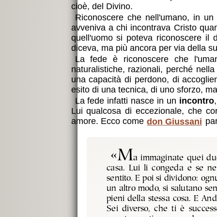
cioè, del Divino.
Riconoscere che nell'umano, in un
avveniva a chi incontrava Cristo quand
quell'uomo si poteva riconoscere il 
diceva, ma più ancora per via della su
La fede è riconoscere che l'uman
naturalistiche, razionali, perché nell
una capacità di perdono, di accoglien
esito di una tecnica, di uno sforzo, 
La fede infatti nasce in un
incontro
Lui qualcosa di eccezionale, che corr
amore. Ecco come
don Giussani
par
«M
a immaginate quei due
casa. Lui li congeda e se ne t
sentito. E poi si dividono: og
un altro modo, si salutano sen
pieni della stessa cosa. E And
Sei diverso, che ti è succes