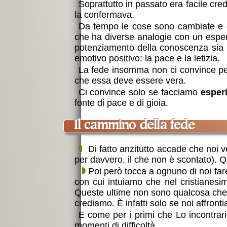
Soprattutto in passato era facile cred
la confermava.
Da tempo le cose sono cambiate e 
che ha diverse analogie con un esperi
potenziamento della conoscenza sia u
emotivo positivo: la pace e la letizia.
La fede insomma non ci convince pe
che essa deve essere vera.
Ci convince solo se facciamo
esper
fonte di pace e di gioia.
il cammino della fede
Di fatto anzitutto accade che noi
per davvero, il che non è scontato). Q
Poi però tocca a ognuno di noi fa
con cui intuiamo che nel cristianesim
Queste ultime non sono qualcosa che s
crediamo. È infatti solo se noi affronti
E come per i primi che Lo incontrar
momenti di difficoltà.