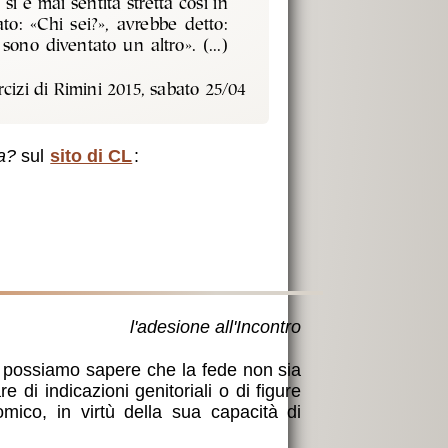
i è mai sentita stretta così in
to: «Chi sei?», avrebbe detto:
sono diventato un altro». (...)
rcizi di Rimini 2015, sabato 25/04
ia?
sul
sito di CL
:
l'adesione all'Incontro
e possiamo sapere che la fede non sia
e di indicazioni genitoriali o di figure
nomico
, in virtù della sua capacità di