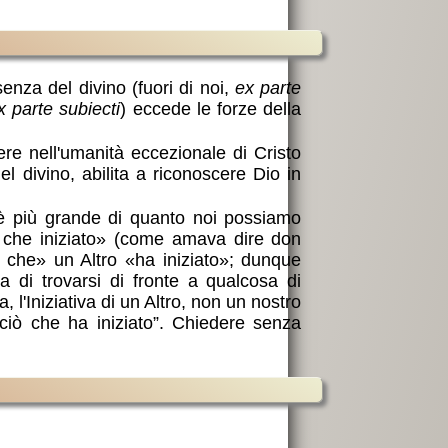
nza del divino (fuori di noi,
ex parte
x parte subiecti
) eccede le forze della
re nell'umanità eccezionale di Cristo
l divino, abilita a riconoscere Dio in
 è più grande di quanto noi possiamo
 che iniziato» (come amava dire don
ò che» un Altro «ha iniziato»; dunque
za di trovarsi di fronte a qualcosa di
a, l'Iniziativa di un Altro, non un nostro
ciò che ha iniziato”. Chiedere senza