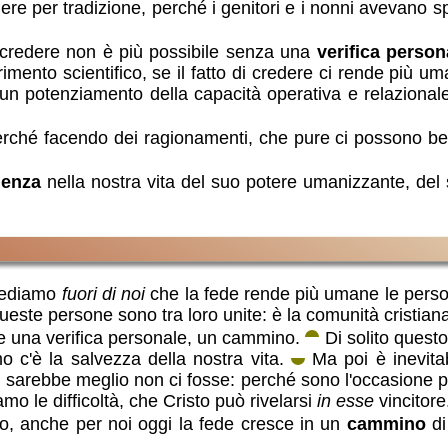
ere per tradizione, perché i genitori e i nonni avevano spi
credere non è più possibile senza una
verifica person
mento scientifico, se il fatto di credere ci rende più um
n potenziamento della capacità operativa e relazional
rché facendo dei ragionamenti, che pure ci possono be
ienza
nella nostra vita del suo potere umanizzante, del s
 vediamo
fuori di noi
che la fede rende più umane le perso
ueste persone sono tra loro unite: è la comunità cristiana
re una verifica personale, un cammino.
Di solito quest
o c'è la salvezza della nostra vita.
Ma poi è inevitabi
arebbe meglio non ci fosse: perché sono l'occasione per 
amo le difficoltà, che Cristo può rivelarsi
in esse
vincitore
io, anche per noi oggi la fede cresce in un
cammino
di