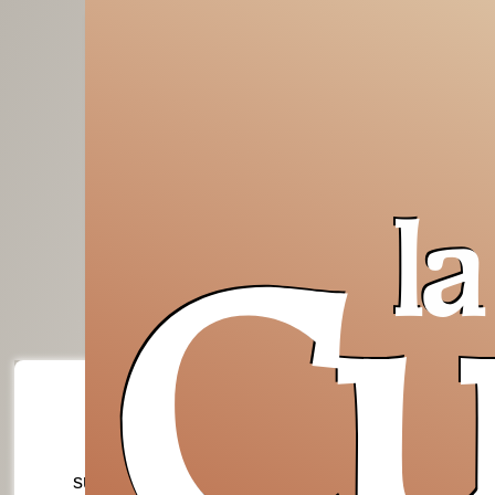
la
Cu
su
per capire il