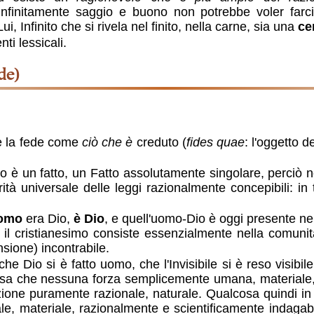
nfinitamente saggio e buono non potrebbe voler farci
ui, Infinito che si rivela nel finito, nella carne, sia una
ce
ti lessicali.
ede)
ue la fede come
ciò che è
creduto (
fides quae
: l'oggetto 
mo è un fatto, un Fatto assolutamente singolare, perciò
ità universale delle leggi razionalmente concepibili: in
Uomo
era Dio,
è Dio
, e quell'uomo-Dio è oggi presente ne
, il cristianesimo consiste essenzialmente nella comunità
sione) incontrabile.
Dio si è fatto uomo, che l'Invisibile si è reso visibile,
cosa che nessuna forza semplicemente umana, materiale,
zione puramente razionale, naturale. Qualcosa quindi i
ale, materiale, razionalmente e scientificamente indagab