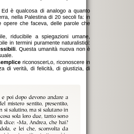
. Ed è qualcosa di analogo a quanto
ra, nella Palestina di 20 secoli fa: in
le opere che faceva, delle parole che
e, riducibile a spiegazioni umane,
e in termini puramente naturalistici:
ssibili
. Questa umanità nuova non è
uale.
semplice
riconoscerLo, riconoscere in
 verità, di felicità, di giustizia, di
e e poi dopo devono andare a
el mistero sentito, presentito,
 si salutino, ma si salutano in
 cosa sola loro due, tanto sono
gli dice: «Ma, Andrea, che hai?
dola, e lei che, sconvolta da