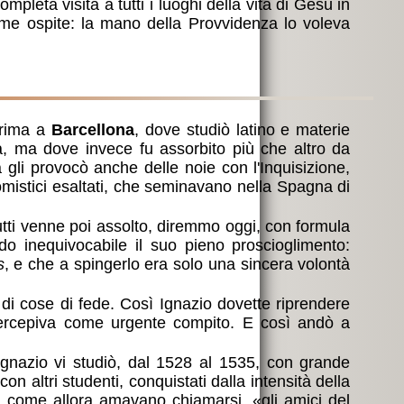
leta visita a tutti i luoghi della vita di Gesù in
ome ospite: la mano della Provvidenza lo voleva
prima a
Barcellona
, dove studiò latino e materie
ia, ma dove invece fu assorbito più che altro da
a gli provocò anche delle noie con l'Inquisizione,
mistici esaltati, che seminavano nella Spagna di
utti venne poi assolto, diremmo oggi, con formula
do inequivocabile il suo pieno proscioglimento:
s
, e che a spingerlo era solo una sincera volontà
e di cose di fede. Così Ignazio dovette riprendere
i percepiva come urgente compito. E così andò a
n altri studenti, conquistati dalla intensità della
o, come allora amavano chiamarsi, «gli amici del