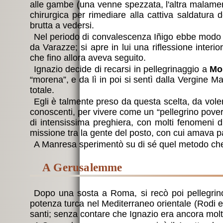
alle gambe (una venne spezzata, l'altra malamente
chirurgica per rimediare alla cattiva saldatur
brutta a vedersi.
Nel periodo di convalescenza Iñigo ebbe modo di l
da Varazze; si apre in lui una riflessione inter
che fino allora aveva seguito.
Ignazio decide di recarsi in pellegrinaggio a
Mo
“morena”, e da lì in poi si sentì dalla Vergine M
totale.
Egli è talmente preso da questa scelta, da vole
conoscenti, per vivere come un “pellegrino pover
di intensissima preghiera, con molti fenomeni d
missione tra la gente del posto, con cui amava p
A Manresa sperimentò su di sé quel metodo che
a Gerusalemme
Dopo una sosta a Roma, si recò poi pellegrino
potenza turca nel Mediterraneo orientale (Rodi e
santi; senza contare che Ignazio era ancora molt