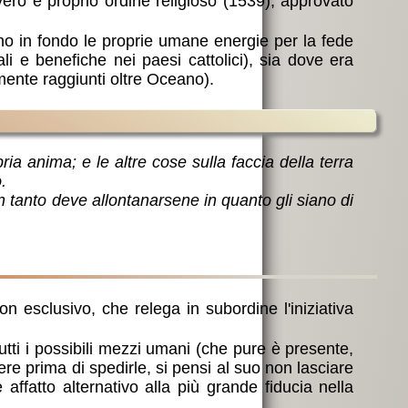
 vero e proprio ordine religioso (1539), approvato
fino in fondo le proprie umane energie per la fede
li e benefiche nei paesi cattolici), sia dove era
emente raggiunti oltre Oceano).
ia anima; e le altre cose sulla faccia della terra
.
n tanto deve allontanarsene in quanto gli siano di
 esclusivo, che relega in subordine l'iniziativa
tutti i possibili mezzi umani (che pure è presente,
tere prima di spedirle, si pensi al suo non lasciare
 affatto alternativo alla più grande fiducia nella