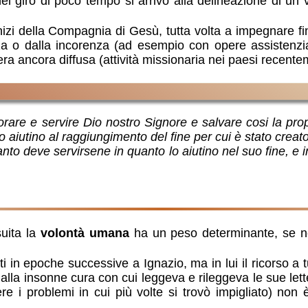
nel giro di poco tempo si arrivò alla delineazione di un
i inizi della Compagnia di Gesù, tutta volta a impegnare 
zza o dalla incorenza (ad esempio con opere assistenzia
era ancora diffusa (attività missionaria nei paesi recent
are e servire Dio nostro Signore e salvare cosi la propr
o aiutino al raggiungimento del fine per cui è stato creato
to deve servirsene in quanto lo aiutino nel suo fine, e i
suita la
volontà umana
ha un peso determinante, se non
ti in epoche successive a Ignazio, ma in lui il ricorso a 
i alla insonne cura con cui leggeva e rileggeva le sue let
e i problemi in cui più volte si trovò impigliato) non è