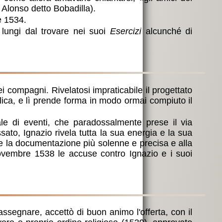
Alonso detto Bobadilla).
e 1534.
 lungi dal trovare nei suoi
Esercizi
alcunché di
 compagni. Rivelatosi impraticabile il progettato
olica, e lì prende forma in modo ormai compiuto il
le di eventi, che paradossalmente prese il via
ato, Ignazio rivela tutta la sua energia e la sua
nere la documentazione più solenne e precisa e alla
8 novembre 1538 le accuse contro Ignazio e i suoi
 assegnare, accettò di buon animo l'offerta, con il