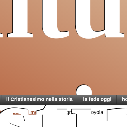
ltu
Pro T
Sancta
un ai
cristiani
di Terra
una t
martoria
ist
il Cristianesimo nella storia
la fede oggi
h
ti
2.santi moderni
S.Ignazio di Loyola