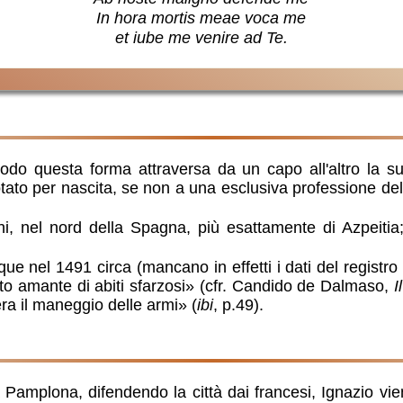
In hora mortis meae voca me
et iube me venire ad Te.
odo questa forma attraversa da un capo all'altro la su
 votato per nascita, se non a una esclusiva professione d
hi, nel nord della Spagna, più esattamente di Azpeiti
que nel 1491 circa (mancano in effetti i dati del registr
olto amante di abiti sfarzosi» (cfr. Candido de Dalmaso,
I
era il maneggio delle armi» (
ibi
, p.49).
a Pamplona, difendendo la città dai francesi, Ignazio vi