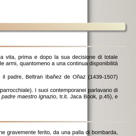
a vita, prima e dopo la sua decisione di totale
elle armi, quantomeno a una continua disponibilità
a; il padre, Beltran Ibañez de Oñaz (1439-1507)
o parrocchiale). I suoi contemporanei parlavano di
l padre maestro Ignazio
, tr.it. Jaca Book, p.45), e
ene gravemente ferito, da una palla di bombarda,