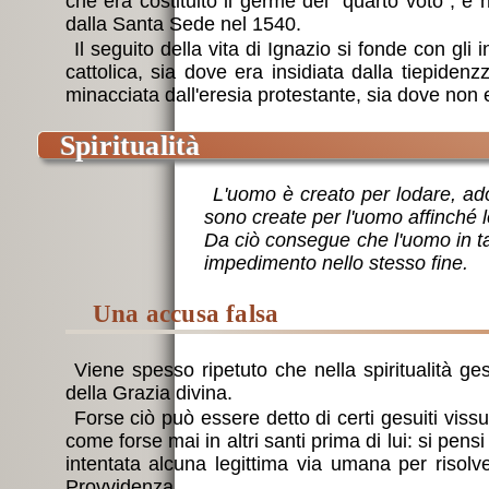
che era costituito il germe del “quarto voto”, e 
dalla Santa Sede nel 1540.
Il seguito della vita di Ignazio si fonde con gl
cattolica, sia dove era insidiata dalla tiepiden
minacciata dall'eresia protestante, sia dove non 
spiritualità
L'uomo è creato per lodare, ador
sono create per l'uomo affinché l
Da ciò consegue che l'uomo in tan
impedimento nello stesso fine.
una accusa falsa
Viene spesso ripetuto che nella spiritualità ge
della Grazia divina.
Forse ciò può essere detto di certi gesuiti vissu
come forse mai in altri santi prima di lui: si pens
intentata alcuna legittima via umana per risolver
Provvidenza.