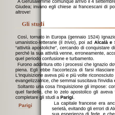
A Gerusalemme comunque arrivò il 4 settembre di 
Giudea; invano egli chiese ai francescani di p
altrove!
gli studi
Così, tornato in Europa (gennaio 1524) Ignazi
umanistico-letterarie (il
trivio
), poi ad
Alcalà e
“attività apostoliche”, cercando di conquistare d
perché la sua attività venne, erroneamente, acco
quel periodo confusione e turbamento.
Furono addiritura otto i processi che Ignazio d
piena. Egli ebbe l'accortezza di farsi rilasci
L'Inquisizione aveva più e più volte riconosciut
evangelizzatrice, che semmai suscitava l'invidia e 
Soltanto una cosa l'Inquisizione gli impose: com
quel fardello, che lo zelo apostolico gli avev
completare gli studi a
Parigi
.
La capitale francese era ancora il centro culturale più prestigioso della cristianità. Ignazio vi studiò, dal 1528 al 1535, con grande
Parigi
serietà, evitando gli errori di
sua esperienza di fede, e che 