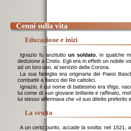
cenni sulla vita
educazione e inizi
Ignazio fu anzitutto
un soldato
, in qualche m
dedizione a Cristo. Egli era in effetti un nobile
ad un loro uso, al servizio della Corona.
La sua famiglia era originaria dei Paesi Basc
combatté a fianco dei Re cattolici.
Ignazio, il cui nome di battesimo era Iñigo, nac
lui come di «un giovane brillante e raffinato, m
lui stesso affermava che «il suo diletto preferito 
la svolta
A un certo punto, accade la svolta: nel 1521, 