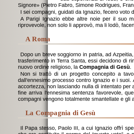
Signore» (Pietro Fabro, Simone Rodrigues, Franc
I sei compagni, guidati da Ignazio, fecero voto 
A Parigi Ignazio ebbe altre noie per il suo m
riprovevole, non solo li approvò, ma li lodò, fa
a Roma
Dopo un breve soggiorno in patria, ad Azpeitia,
trasferimento in Terra Santa, essi decidono di ri
nuovo ordine religioso, la
Compagnia di Gesù
.
Non si trattò di un progetto concepito a tavo
dall'ennesimo processo contro Ignazio e i suoi. 
accortezza, non lasciando nulla di intentato per a
fine arriva l'ennesima sentenza favorevole, ques
compagni vengono totalmente smantellate e gli a
la Compagnia di Gesù
Il Papa stesso, Paolo III, a cui Ignazio offrì sp