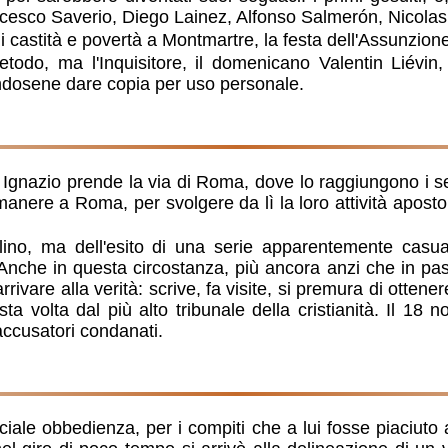
esco Saverio, Diego Lainez, Alfonso Salmerón, Nicolas 
di castità e povertà a Montmartre, la festa dell'Assunzion
etodo, ma l'Inquisitore, il domenicano Valentin Liévin,
cendosene dare copia per uso personale.
 Ignazio prende la via di Roma, dove lo raggiungono i sei
manere a Roma, per svolgere da lì la loro attività apost
lino, ma dell'esito di una serie apparentemente casua
Anche in questa circostanza, più ancora anzi che in pass
rrivare alla verità: scrive, fa visite, si premura di otte
ta volta dal più alto tribunale della cristianità. Il 1
ccusatori condanati.
eciale obbedienza, per i compiti che a lui fosse piaciuto