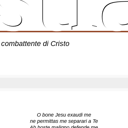
 combattente di Cristo
O bone Jesu exaudi me
ne permittas me separari a Te
Ab hoste maligno defende me