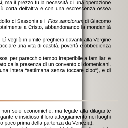
si, ma il prezzo fu la necessità di una operazione
iù corta dell'altra e con una escrescenza ossea
olfo di Sassonia e il
Flos sanctorum
di Giacomo
si totalmente a Cristo, abbandonando la mondanità
 Lì vegliò in umile preghiera davanti alla Vergine
racciare una vita di castità, povertà e obbedienza
si per parecchio tempo irreperibile a familiari e
tato dalla presenza di un convento di domenicani,
una intera “settimana senza toccare cibo”), e di
, non solo economiche, ma legate alla dilagante
ante e insidioso il loro atteggiamento nei luoghi
no poco prima della partenza da Venezia).