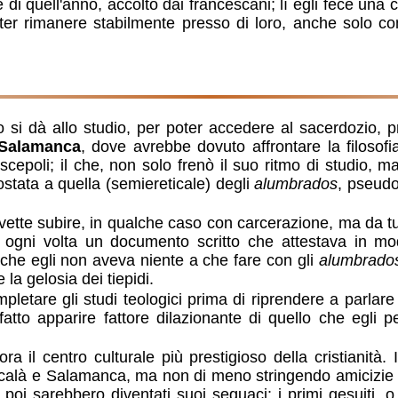
quell'anno, accolto dai francescani; lì egli fece una comp
oter rimanere stabilmente presso di loro, anche solo c
o si dà allo studio, per poter accedere al sacerdozio, 
 Salamanca
, dove avrebbe dovuto affrontare la filosof
iscepoli; il che, non solo frenò il suo ritmo di studio, m
stata a quella (semiereticale) degli
alumbrados
, pseudo
ovette subire, in qualche caso con carcerazione, ma da t
are ogni volta un documento scritto che attestava in mo
o che egli non aveva niente a che fare con gli
alumbrado
la gelosia dei tiepidi.
pletare gli studi teologici prima di riprendere a parlar
a fatto apparire fattore dilazionante di quello che egl
 Alcalà e Salamanca, ma non di meno stringendo amicizie co
poi sarebbero diventati suoi seguaci: i primi gesuiti, 