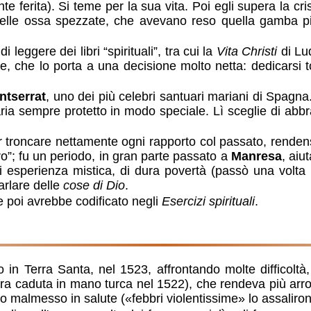
 ferita). Si teme per la sua vita. Poi egli supera la cri
a delle ossa spezzate, che avevano reso quella gamba p
eggere dei libri “spirituali”, tra cui la
Vita Christi
di Lud
iore, che lo porta a una decisione molto netta: dedicar
ntserrat
, uno dei più celebri santuari mariani di Spagna.
aria sempre protetto in modo speciale. Lì sceglie di abb
r troncare nettamente ogni rapporto col passato, rendenso
o”; fu un periodo, in gran parte passato a
Manresa
, aiu
i esperienza mistica, di dura povertà (passò una volta 
arlare delle
cose di Dio
.
 poi avrebbe codificato negli
Esercizi spirituali
.
 in Terra Santa, nel 1523, affrontando molte difficoltà
ra caduta in mano turca nel 1522), che rendeva più arrog
o malmesso in salute («febbri violentissime» lo assaliro