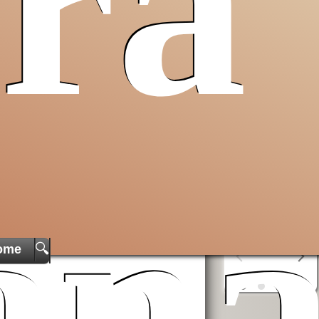
ra
erra
Opera San
aiuta AVSI
Francesco
uto a
per i poveri
 e non
 Santa
compra
birra
o
AVSI
aiuta chi
liquori
al
è in difficoltà
monastero
in tutto il
della
erra
mondo
Cascinazza
ta
ian
OSF
aiuta i
poveri
🔍
ome