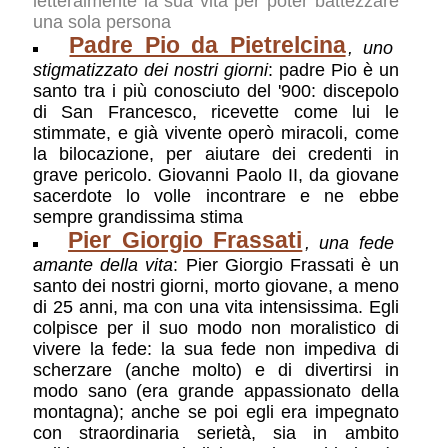
letteralmente la sua vita per poter battezzare
una sola persona
Padre Pio da Pietrelcina
, uno
stigmatizzato dei nostri giorni
: padre Pio è un
santo tra i più conosciuto del '900: discepolo
di San Francesco, ricevette come lui le
stimmate, e già vivente operò miracoli, come
la bilocazione, per aiutare dei credenti in
grave pericolo. Giovanni Paolo II, da giovane
sacerdote lo volle incontrare e ne ebbe
sempre grandissima stima
Pier Giorgio Frassati
, una fede
amante della vita
: Pier Giorgio Frassati è un
santo dei nostri giorni, morto giovane, a meno
di 25 anni, ma con una vita intensissima. Egli
colpisce per il suo modo non moralistico di
vivere la fede: la sua fede non impediva di
scherzare (anche molto) e di divertirsi in
modo sano (era grande appassionato della
montagna); anche se poi egli era impegnato
con straordinaria serietà, sia in ambito