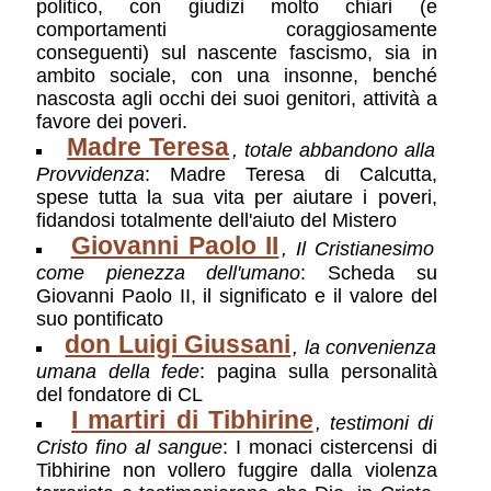
politico, con giudizi molto chiari (e
comportamenti coraggiosamente
conseguenti) sul nascente fascismo, sia in
ambito sociale, con una insonne, benché
nascosta agli occhi dei suoi genitori, attività a
favore dei poveri.
Madre Teresa
, totale abbandono alla
Provvidenza
: Madre Teresa di Calcutta,
spese tutta la sua vita per aiutare i poveri,
fidandosi totalmente dell'aiuto del Mistero
Giovanni Paolo II
, Il Cristianesimo
come pienezza dell'umano
: Scheda su
Giovanni Paolo II, il significato e il valore del
suo pontificato
don Luigi Giussani
, la convenienza
umana della fede
: pagina sulla personalità
del fondatore di CL
I martiri di Tibhirine
, testimoni di
Cristo fino al sangue
: I monaci cistercensi di
Tibhirine non vollero fuggire dalla violenza