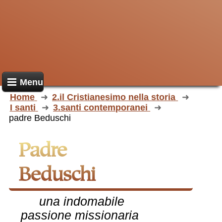
Menu
Home
2.il Cristianesimo nella storia
I santi
3.santi contemporanei
padre Beduschi
padre
Beduschi
una indomabile
passione missionaria