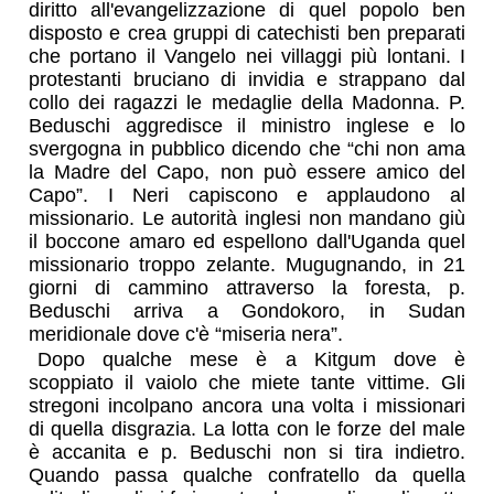
diritto all'evangelizzazione di quel popolo ben
disposto e crea gruppi di catechisti ben preparati
che portano il Vangelo nei villaggi più lontani. I
protestanti bruciano di invidia e strappano dal
collo dei ragazzi le medaglie della Madonna. P.
Beduschi aggredisce il ministro inglese e lo
svergogna in pubblico dicendo che “chi non ama
la Madre del Capo, non può essere amico del
Capo”. I Neri capiscono e applaudono al
missionario. Le autorità inglesi non mandano giù
il boccone amaro ed espellono dall'Uganda quel
missionario troppo zelante. Mugugnando, in 21
giorni di cammino attraverso la foresta, p.
Beduschi arriva a Gondokoro, in Sudan
meridionale dove c'è “miseria nera”.
Dopo qualche mese è a Kitgum dove è
scoppiato il vaiolo che miete tante vittime. Gli
stregoni incolpano ancora una volta i missionari
di quella disgrazia. La lotta con le forze del male
è accanita e p. Beduschi non si tira indietro.
Quando passa qualche confratello da quella