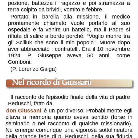
pozione, battezza il ragazzo e poi stramazza a
terra colpito da brividi, vomito e febbre.
Portato in barella alla missione, il medico
prontamente chiamato vuole portarlo al suo
ospedale e fa venire un battello, ma il Padre si
rifiuta di salire a bordo perché: “Voglio morire tra
gli Scilluk che sono il mio popolo”. Muore dopo
aver abbracciato i confratelli. Era il 10 novembre
1924. P. Giuseppe aveva 50 anni, come
Comboni.
(P. Lorenzo Gaiga)
nel ricordo di Giussani
Il racconto dell'episodio finale della vita di padre
Beduschi, fatto da
don Giussani
è un
po' diverso
. Probabilmente egli
citava a memoria quanto aveva sentito (forse in
seminario o nel racconto di qualche missionario).
Ne emerge comunque una vigorosa sottolineatura
della grande fede di p. Beduschi, della sua fiducia