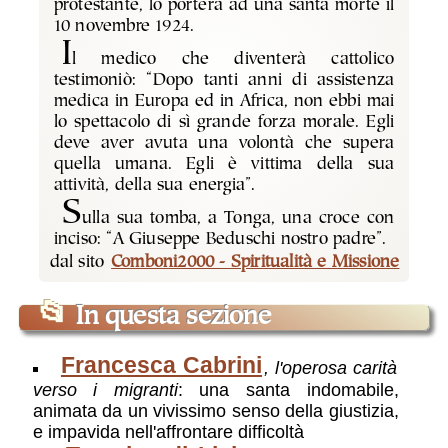
protestante, lo porterà ad una santa morte il
10 novembre 1924.
I
l medico che diventerà cattolico
testimoniò: “Dopo tanti anni di assistenza
medica in Europa ed in Africa, non ebbi mai
lo spettacolo di sì grande forza morale. Egli
deve aver avuta una volontà che supera
quella umana. Egli è vittima della sua
attività, della sua energia”.
S
ulla sua tomba, a Tonga, una croce con
inciso: “A Giuseppe Beduschi nostro padre”.
dal sito
Comboni2000 - Spiritualità e Missione
📂
In questa sezione
Francesca Cabrini
, l'operosa carità
verso i migranti
: una santa indomabile,
animata da un vivissimo senso della giustizia,
e impavida nell'affrontare difficoltà