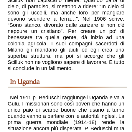
Scilluk non capiscano niente. Quando parla di
cielo, di paradiso, si mettono a ridere: “In cielo ci
sono gli uccelli, ma anche loro per mangiare
devono scendere a terra…”. Nel 1906 scrive:
“Sono stanco, divorato dalle zanzare e non c'è
neppure un cristiano”. Per creare un po' di
benessere tra quella gente, dà inizio ad una
colonia agricola. I suoi compagni sacerdoti di
Milano gli mandano gli aiuti ed egli crea una
superba struttura, ma poi si accorge che gli
Scilluk non ne vogliono sapere di lavorare. E tutto
si conclude in un fallimento.
In Uganda
Nel 1911 p. Beduschi raggiunge l'Uganda e va a
Gulu. I missionari sono così poveri che hanno un
unico paio di scarpe buone che usano a turno
quando vanno a parlare con le autorità inglesi. La
prima guerra mondiale (1914-18) rende la
situazione ancora più disperata. P. Beduschi mira