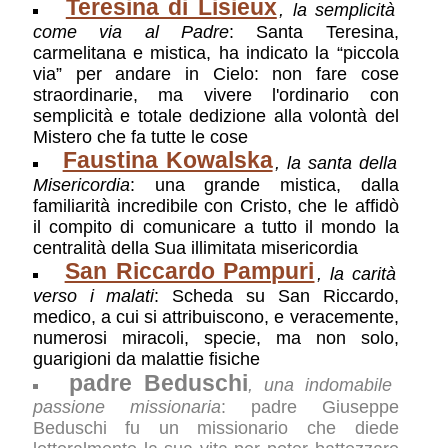
Teresina di Lisieux
, la semplicità
come via al Padre
: Santa Teresina,
carmelitana e mistica, ha indicato la “piccola
via” per andare in Cielo: non fare cose
straordinarie, ma vivere l'ordinario con
semplicità e totale dedizione alla volontà del
Mistero che fa tutte le cose
Faustina Kowalska
, la santa della
Misericordia
: una grande mistica, dalla
familiarità incredibile con Cristo, che le affidò
il compito di comunicare a tutto il mondo la
centralità della Sua illimitata misericordia
San Riccardo Pampuri
, la carità
verso i malati
: Scheda su San Riccardo,
medico, a cui si attribuiscono, e veracemente,
numerosi miracoli, specie, ma non solo,
guarigioni da malattie fisiche
padre Beduschi
, una indomabile
passione missionaria
: padre Giuseppe
Beduschi fu un missionario che diede