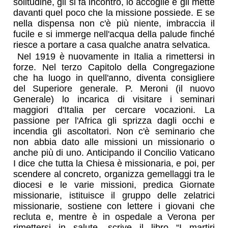
solitudine, gli si fa incontro, lo accoglie e gli mette
davanti quel poco che la missione possiede. E se
nella dispensa non c'è più niente, imbraccia il
fucile e si immerge nell'acqua della palude finché
riesce a portare a casa qualche anatra selvatica.
Nel 1919 è nuovamente in Italia a rimettersi in
forze. Nel terzo Capitolo della Congregazione
che ha luogo in quell'anno, diventa consigliere
del Superiore generale. P. Meroni (il nuovo
Generale) lo incarica di visitare i seminari
maggiori d'Italia per cercare vocazioni. La
passione per l'Africa gli sprizza dagli occhi e
incendia gli ascoltatori. Non c'è seminario che
non abbia dato alle missioni un missionario o
anche più di uno. Anticipando il Concilio Vaticano
I dice che tutta la Chiesa è missionaria, e poi, per
scendere al concreto, organizza gemellaggi tra le
diocesi e le varie missioni, predica Giornate
missionarie, istituisce il gruppo delle zelatrici
missionarie, sostiene con lettere i giovani che
recluta e, mentre è in ospedale a Verona per
rimettersi in salute, scrive il libro “I martiri