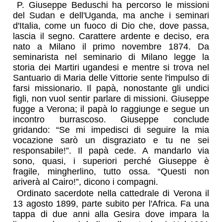
P. Giuseppe Beduschi ha percorso le missioni
del Sudan e dell'Uganda, ma anche i seminari
d'Italia, come un fuoco di Dio che, dove passa,
lascia il segno. Carattere ardente e deciso, era
nato a Milano il primo novembre 1874. Da
seminarista nel seminario di Milano legge la
storia dei Martiri ugandesi e mentre si trova nel
Santuario di Maria delle Vittorie sente l'impulso di
farsi missionario. Il papà, nonostante gli undici
figli, non vuol sentir parlare di missioni. Giuseppe
fugge a Verona; il papà lo raggiunge e segue un
incontro burrascoso. Giuseppe conclude
gridando: “Se mi impedisci di seguire la mia
vocazione sarò un disgraziato e tu ne sei
responsabile!”. Il papà cede. A mandarlo via
sono, quasi, i superiori perché Giuseppe è
fragile, mingherlino, tutto ossa. “Questi non
ariverà al Cairo!”, dicono i compagni.
Ordinato sacerdote nella cattedrale di Verona il
13 agosto 1899, parte subito per l'Africa. Fa una
tappa di due anni alla Gesira dove impara la