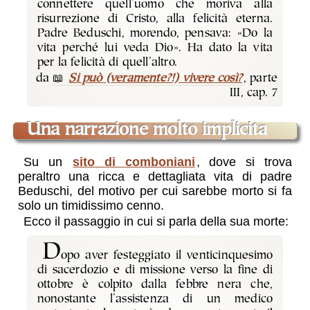
connettere quell’uomo che moriva alla
risurrezione di Cristo, alla felicità eterna.
Padre Beduschi, morendo, pensava: «Do la
vita perché lui veda Dio». Ha dato la vita
per la felicità di quell’altro.
da
Si può (veramente?!) vivere così?
, parte
III, cap. 7
una narrazione molto implicita
Su un
sito di comboniani
, dove si trova
peraltro una ricca e dettagliata vita di padre
Beduschi, del motivo per cui sarebbe morto si fa
solo un timidissimo cenno.
Ecco il passaggio in cui si parla della sua morte:
D
opo aver festeggiato il venticinquesimo
di sacerdozio e di missione verso la fine di
ottobre è colpito dalla febbre nera che,
nonostante l’assistenza di un medico