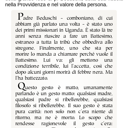
nella Provvidenza e nel valore della persona.
P
adre Beduschi – comboniano, di cui
abbiam già parlato una volta – è stato uno
dei primi missionari in Uganda. È stato là tre
anni senza riuscire a fare un Battesimo,
estraneo a tutta la tribù che obbediva allo
stregone. Finalmente, uno che sta per
morire lo manda a chiamare perché vuole il
Battesimo. Lui va: gli mettono una
condizione terribile, lui l’accetta, così che
dopo alcuni giorni morirà di febbre nera. Ma
l’ha battezzato.
Q
uesto gesto è matto, umanamente
parlando è un gesto matto: qualsiasi madre,
qualsiasi padre si ribellerebbe, qualsiasi
filosofo si ribellerebbe. Il suo gesto è stata
pura carità: non solo non c’era niente di
ritorno, ma ne è morto. Lo scopo che
rendesse ragionevole il gesto c’era: