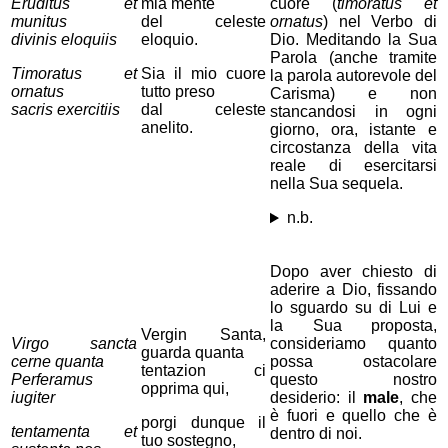
Eruditus et
mia mente
cuore (
timoratus
et
munitus
del celeste
ornatus
) nel Verbo di
divinis eloquiis
eloquio.
Dio. Meditando la Sua
Parola (anche tramite
Timoratus et
Sia il mio cuore
la parola autorevole del
ornatus
tutto preso
Carisma) e non
sacris exercitiis
dal celeste
stancandosi in ogni
anelito.
giorno, ora, istante e
circostanza della vita
reale di esercitarsi
nella Sua sequela.
n.b.
Dopo aver chiesto di
aderire a Dio, fissando
lo sguardo su di Lui e
la Sua proposta,
Vergin Santa,
Virgo sancta
consideriamo quanto
guarda quanta
cerne quanta
possa ostacolare
tentazion ci
Perferamus
questo nostro
opprima qui,
iugiter
desiderio: il
male
, che
è fuori e quello che è
porgi dunque il
tentamenta et
dentro di noi.
tuo sostegno,