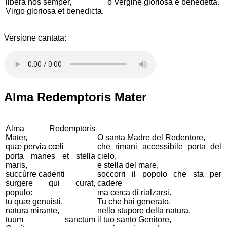
libera nos semper,
o Vergine gloriosa e benedetta.
Virgo gloriosa et benedicta.
Versione cantata:
Alma Redemptoris Mater
Alma Redemptoris
Mater,
O santa Madre del Redentore,
quæ pervia cœli
che rimani accessibile porta del
porta manes et stella
cielo,
maris,
e stella del mare,
succùrre cadenti
soccorri il popolo che sta per
surgere qui curat,
cadere
populo:
ma cerca di rialzarsi.
tu quæ genuisti,
Tu che hai generato,
natura mirante,
nello stupore della natura,
tuum sanctum
il tuo santo Genitore,