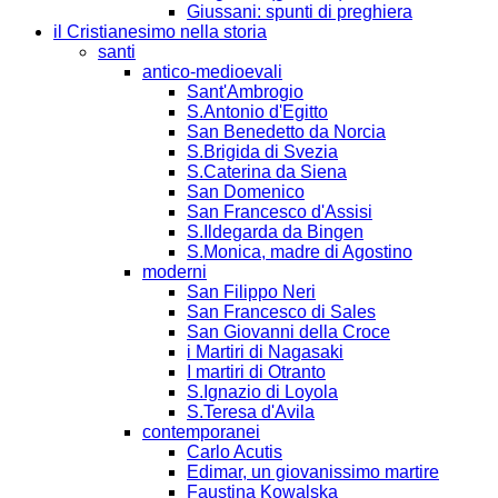
Giussani: spunti di preghiera
il Cristianesimo nella storia
santi
antico-medioevali
Sant'Ambrogio
S.Antonio d'Egitto
San Benedetto da Norcia
S.Brigida di Svezia
S.Caterina da Siena
San Domenico
San Francesco d'Assisi
S.Ildegarda da Bingen
S.Monica, madre di Agostino
moderni
San Filippo Neri
San Francesco di Sales
San Giovanni della Croce
i Martiri di Nagasaki
I martiri di Otranto
S.Ignazio di Loyola
S.Teresa d'Avila
contemporanei
Carlo Acutis
Edimar, un giovanissimo martire
Faustina Kowalska