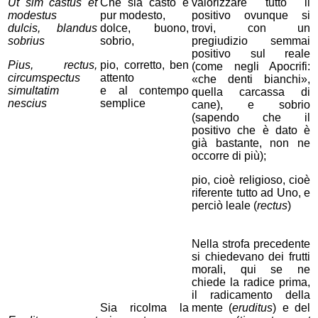
Ut sim castus et
Che sia casto e
valorizzare tutto il
modestus
pur modesto,
positivo ovunque si
dulcis, blandus
dolce, buono,
trovi, con un
sobrius
sobrio,
pregiudizio semmai
positivo sul reale
Pius, rectus,
pio, corretto,
ben
(come negli Apocrifi:
circumspectus
attento
«che denti bianchi»,
simultatim
e al contempo
quella carcassa di
nescius
semplice
cane), e sobrio
(sapendo che il
positivo che è dato è
già bastante, non ne
occorre di più);
pio, cioè religioso, cioè
riferente tutto ad Uno, e
perciò leale (
rectus
)
Nella strofa precedente
si chiedevano dei frutti
morali, qui se ne
chiede la radice prima,
il radicamento della
Sia ricolma la
mente (
eruditus
) e del