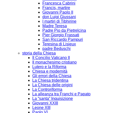
Francesca Cabrini
Francis, martire
Giovanni Paolo II
don Luigi Giussani
I martiri di Tibhirine
Madre Teresa
Padre Pio da Pietrelcina
Pier Giorgio Frassati
San Riccardo Pampuri
Teresina di Lisieux
padre Beduschi
storia della Chiesa
Il Concilio Vaticano II
Il monachesimo cristiano
Lutero e la Riforma
Chiesa e modernità
Gli errori della Chiesa
La Chiesa tridentina
La Chiesa delle origini
La Controriforma
La alleanza tra Franchi e Papato
La “santa” Inquisizione
Giovanni XXIII
Leone XIII
Paolo VI