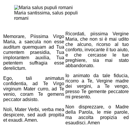
Maria santissima, salus populi
romani
Ricordati, piissima Vergine
Memorare, Piissima Virgo
Maria, che non si è mai udito
Maria, a saecula non esse
che alcuno, ricorso al tuo
auditum quemquam ad Tua
conforto, invocante il tuo aiuto,
currentem praesidia, Tua
e che cercasse le tue
implorantem auxilia, Tua
preghiere, sia mai stato
petentem suffragia esse
abbandonato.
derelictum.
Io animato da tale fiducia,
Ego, tali animatus
ricorro a Te, Vergine madre
confidentia, ad Te Virgo
dei vergini, a Te vengo,
virginum Mater curro, ad Te
presso Te gemente peccatore
venio, coram Te gemens
mi presento.
peccator adsisto.
Non disprezzare, o Madre
Noli, Mater Verbi, verba mea
della Parola, le mie parole,
despicere, sed audi propitia
ma ascolta propizia ed
et exaudi. Amen.
esaudisci. Amen