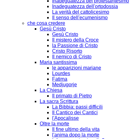
Inadeguatezza del protestantesimo
Inadeguatezza dell'ortodossia
La verità del cattolicesimo
Il senso dell'ecumenismo
che cosa credere
Gesù Cristo
Gesù Cristo
Il mistero della Croce
la Passione di Cristo
Cristo Risorto
Il nemico di Cristo
Maria santissima
le apparizioni mariane
Lourdes
Fatima
Medjugorje
La Chiesa
Il primato di Pietro
La sacra Scrittura
La Bibbia: passi difficili
Il Cantico dei Cantici
l'Apocalisse
Oltre la morte
Il fine ultimo della vita
l'anima dopo la morte