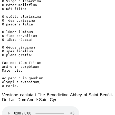
O Virgo pulchérrima!

O Máter mellíflua!

O Déi filia!

O stélla claríssima!

O rósa puríssima!

O páscens lília!

O lúmen lúminum!

O flos convállium!

O lábis néscia!

O décus vírginum!

O spes fidélium!

O pléna grátia!

Fac nos túum Fílium

amáre in perpétuum,

Máter pía.

Ac pérduc in gáudium

olýmpi suavíssimum,

o María.
Versione cantata
ℹ
The Benedictine Abbey of Saint Benôit-
Du-Lac, Dom André Saint-Cyr
: