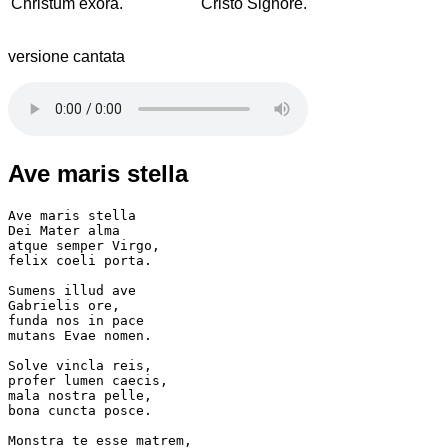
Christum exora.
Cristo Signore.
versione cantata
Ave maris stella
Ave maris stella

Dei Mater alma

atque semper Virgo,

felix coeli porta.

Sumens illud ave

Gabrielis ore,

funda nos in pace

mutans Evae nomen.

Solve vincla reis,

profer lumen caecis,

mala nostra pelle,

bona cuncta posce.

Monstra te esse matrem,
