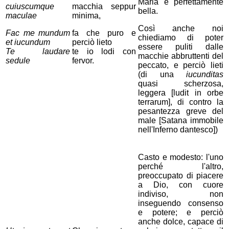
Maria è perfettamente
cuiuscumque
macchia seppur
bella.
maculae
minima,
Così anche noi
Fac me mundum
fa che puro e
chiediamo di poter
et iucundum
perciò lieto
essere puliti dalle
Te laudare
te io lodi con
macchie abbruttenti del
sedule
fervor.
peccato, e perciò lieti
(di una
iucunditas
quasi scherzosa,
leggera [ludit in orbe
terrarum], di contro la
pesantezza greve del
male [Satana immobile
nell'Inferno dantesco])
Casto e modesto: l'uno
perché l'altro,
preoccupato di piacere
a Dio, con cuore
indiviso, non
inseguendo consenso
e potere; e perciò
anche dolce, capace di