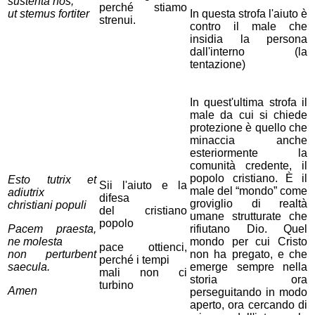
sustenta nos,
perché stiamo
ut stemus fortiter
In questa strofa l'aiuto è
strenui.
contro il male che
insidia la persona
dall'interno (la
tentazione)
In quest'ultima strofa il
male da cui si chiede
protezione è quello che
minaccia anche
esteriormente la
comunità credente, il
popolo cristiano. È il
Esto tutrix et
Sii l'aiuto e la
male del “mondo” come
adiutrix
difesa
groviglio di realtà
christiani populi
del cristiano
umane strutturate che
popolo
Pacem praesta,
rifiutano Dio. Quel
ne molesta
mondo per cui Cristo
pace ottienci,
non perturbent
non ha pregato, e che
perché i tempi
saecula.
emerge sempre nella
mali
non ci
storia ora
turbino
Amen
perseguitando in modo
aperto, ora cercando di