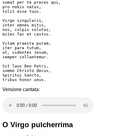
sumat per te preces qui,

pro nobis natus,

tulit esse tuus.

Virgo singularis,

inter omnes mitis,

nos, culpis solutos,

mites fac et castos.

Vitam praesta puram,

iter para tutum,

ut, videntes Jesum,

semper collaetemur.

Sit laus Deo Patri,

summo Christo decus,

Spiritui Sancto,

tribus honor unus.
Versione cantata:
O Virgo pulcherrima