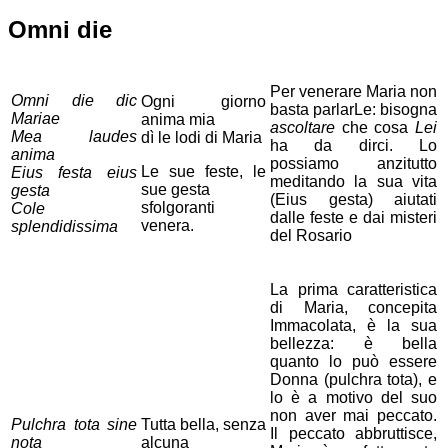
Omni die
Per venerare Maria non
Omni die dic
Ogni giorno
basta parlarLe: bisogna
Mariae
anima mia
ascoltare
che cosa
Lei
Mea laudes
dì le lodi di Maria
ha da dirci. Lo
anima
possiamo anzitutto
Le sue feste, le
Eius festa eius
meditando la sua vita
sue gesta
gesta
(Eius gesta) aiutati
sfolgoranti
Cole
dalle feste e dai misteri
venera.
splendidissima
del Rosario
La prima caratteristica
di Maria, concepita
Immacolata, è la sua
bellezza: è bella
quanto lo può essere
Donna (pulchra tota), e
lo è a motivo del suo
non aver mai peccato.
Pulchra tota sine
Tutta bella, senza
Il peccato abbruttisce,
nota
alcuna