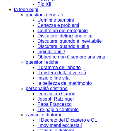
Pio XII
la fede oggi
questioni generali
Uomini o bambini
Certezze e problemi
Contro un dio-orologiaio
Discutere: definizione e tipi
Discutere: quando è inevitabile
Discutere: quando è utile
Ingiudicabili?
Obbedire non è sempre una virtù
questioni etiche
Il dramma dell'aborto
Il mistero della diversità
Inizio e fine vita
la bellezza del matrimonio
personalità cristiane
Don Julián Carrón
Joseph Ratzinger
Papa Francesco
Tre papi a confronto
carismi e dintorni
Il Decreto del Dicastero e CL
I movimenti ecclesiali
Carismi e dintorni