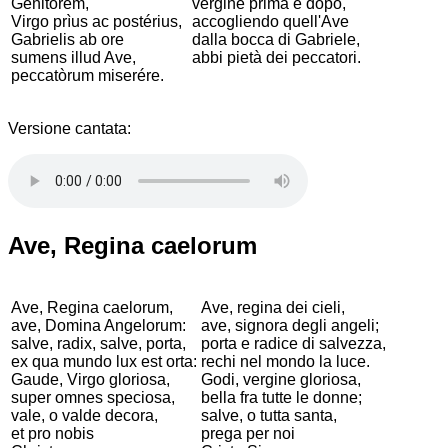
Genitorem,
vergine prima e dopo,
Virgo prìus ac postérius,
accogliendo quell'Ave
Gabrielis ab ore
dalla bocca di Gabriele,
sumens illud Ave,
abbi pietà dei peccatori.
peccatòrum miserére.
Versione cantata:
Ave, Regina caelorum
Ave, Regina caelorum,
Ave, regina dei cieli,
ave, Domina Angelorum:
ave, signora degli angeli;
salve, radix, salve, porta,
porta e radice di salvezza,
ex qua mundo lux est orta:
rechi nel mondo la luce.
Gaude, Virgo gloriosa,
Godi, vergine gloriosa,
super omnes speciosa,
bella fra tutte le donne;
vale, o valde decora,
salve, o tutta santa,
et pro nobis
prega per noi