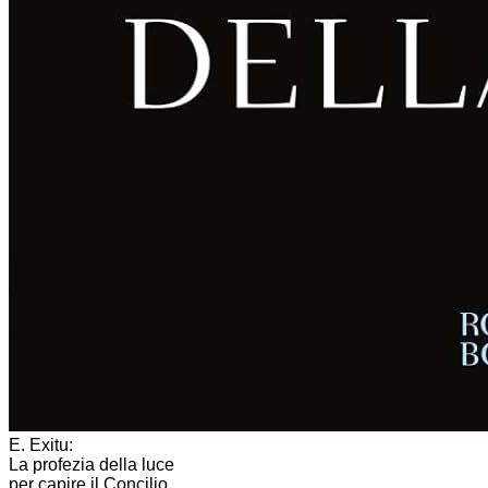
E. Exitu:
La profezia della luce
per capire il Concilio