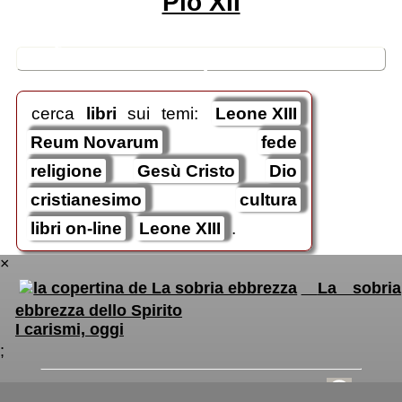
Pio XII
🛒
ricerche / acquisti
cerca
libri
sui temi:
Leone XIII
Reum Novarum
fede
religione
Gesù Cristo
Dio
cristianesimo
cultura
libri on-line
Leone XIII
.
×
La sobria
ebbrezza dello Spirito
I carismi, oggi
;