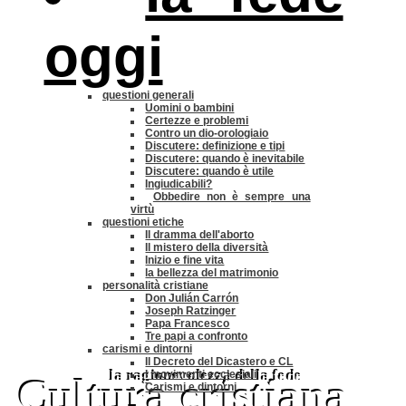
oggi
questioni generali
Uomini o bambini
Certezze e problemi
Contro un dio-orologiaio
Discutere: definizione e tipi
Discutere: quando è inevitabile
Discutere: quando è utile
Ingiudicabili?
Obbedire non è sempre una
virtù
questioni etiche
Il dramma dell'aborto
Il mistero della diversità
Inizio e fine vita
la bellezza del matrimonio
personalità cristiane
Don Julián Carrón
Joseph Ratzinger
Papa Francesco
Tre papi a confronto
carismi e dintorni
Il Decreto del Dicastero e CL
la ragionevolezza della fede
I movimenti ecclesiali
Cultura cristiana
Carismi e dintorni