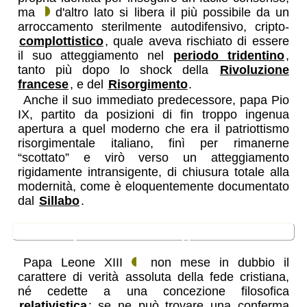
ma
d'altro lato si libera il più possibile da un
arroccamento sterilmente autodifensivo, cripto-
complottistico
, quale aveva rischiato di essere
il suo atteggiamento nel
periodo tridentino
,
tanto più dopo lo shock della
Rivoluzione
francese
, e del
Risorgimento
.
Anche il suo immediato predecessore, papa Pio
IX, partito da posizioni di fin troppo ingenua
apertura a quel moderno che era il patriottismo
risorgimentale italiano, finì per rimanerne
“scottato” e virò verso un atteggiamento
rigidamente intransigente, di chiusura totale alla
modernità, come è eloquentemente documentato
dal
Sillabo
.
una apertura intelligente
Papa Leone XIII
non mese in dubbio il
carattere di verità assoluta della fede cristiana,
né cedette a una concezione filosofica
relativistica
: se ne può trovare una conferma