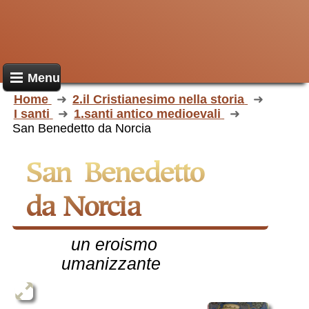
Menu
Home
2.il Cristianesimo nella storia
I santi
1.santi antico medioevali
San Benedetto da Norcia
San Benedetto
da Norcia
un eroismo
umanizzante