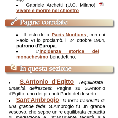
Gabriele Archetti (U.C. Milano)
Vivere e morire nel chiostro
🔗
Pagine correlate
Il testo della
Pacis Nuntiuns
, con cui
Paolo VI lo proclamò, il 24 ottobre 1964,
patrono d'Europa
.
L'
incidenza storica del
monachesimo
benedettino.
📂
In questa sezione
S.Antonio d'Egitto
, l'equilibrata
umanità dell'ascesi
: Pagina su S.Antonio
d'Egitto, uno dei più noti Padri del deserto
Sant'Ambrogio
, la forza tranquilla di
una grande fede
: S.Ambrogio fu un grande
vescovo, che seppe unire equilibrata capacità
di mediazione e intransigente fedeltà alla