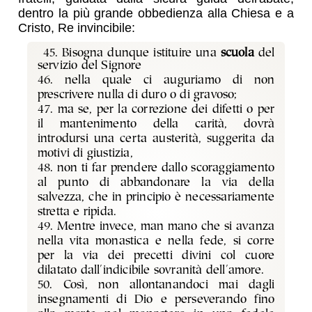
dentro la più grande obbedienza alla Chiesa e a
Cristo, Re invincibile:
45. Bisogna dunque istituire una
scuola
del
servizio del Signore
46. nella quale ci auguriamo di non
prescrivere nulla di duro o di gravoso;
47. ma se, per la correzione dei difetti o per
il mantenimento della carità, dovrà
introdursi una certa austerità, suggerita da
motivi di giustizia,
48. non ti far prendere dallo scoraggiamento
al punto di abbandonare la via della
salvezza, che in principio è necessariamente
stretta e ripida.
49. Mentre invece, man mano che si avanza
nella vita monastica e nella fede, si corre
per la via dei precetti divini col cuore
dilatato dall'indicibile sovranità dell'amore.
50. Così, non allontanandoci mai dagli
insegnamenti di Dio e perseverando fino