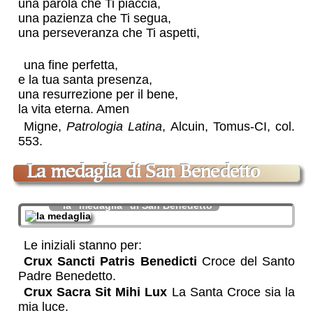
una parola che Ti piaccia,
una pazienza che Ti segua,
una perseveranza che Ti aspetti,
una fine perfetta,
e la tua santa presenza,
una resurrezione per il bene,
la vita eterna. Amen
Migne,
Patrologia Latina
, Alcuin, Tomus-CI, col.
553
.
La medaglia di San Benedetto
la “medaglia” di San Benedetto
Le iniziali stanno per:
Crux Sancti Patris Benedicti
Croce del Santo
Padre Benedetto.
Crux Sacra Sit Mihi Lux
La Santa Croce sia la
mia luce.