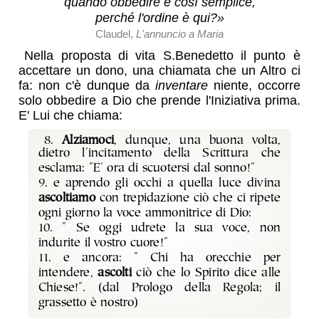
quando obbedire è così semplice,
perché l'ordine è qui?»
Claudel,
L'annuncio a Maria
Nella proposta di vita S.Benedetto il punto è
accettare un dono, una chiamata che un Altro ci
fa: non c'è dunque da
inventare
niente, occorre
solo obbedire a Dio che prende l'Iniziativa prima.
E' Lui che chiama:
8.
Alziamoci
, dunque, una buona volta,
dietro l'incitamento della Scrittura che
esclama: "E' ora di scuotersi dal sonno!"
9. e aprendo gli occhi a quella luce divina
ascoltiamo
con trepidazione ciò che ci ripete
ogni giorno la voce ammonitrice di Dio:
10. " Se oggi udrete la sua voce, non
indurite il vostro cuore!"
11. e ancora: " Chi ha orecchie per
intendere,
ascolti
ciò che lo Spirito dice alle
Chiese!". (dal Prologo della Regola; il
grassetto è nostro)