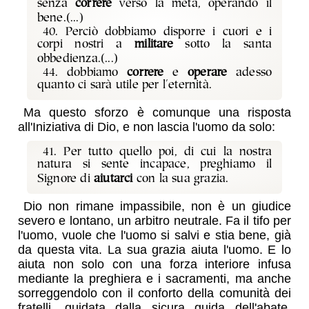
senza
correre
verso la meta, operando il
bene.(...)
40. Perciò dobbiamo disporre i cuori e i
corpi nostri a
militare
sotto la santa
obbedienza.(...)
44. dobbiamo
correre
e
operare
adesso
quanto ci sarà utile per l'eternità.
Ma questo sforzo è comunque una
risposta
all'Iniziativa di Dio, e non lascia l'uomo da solo:
41. Per tutto quello poi, di cui la nostra
natura si sente incapace, preghiamo il
Signore di
aiutarci
con la sua grazia.
Dio non rimane impassibile, non è un giudice
severo e lontano, un arbitro neutrale. Fa il tifo per
l'uomo, vuole che l'uomo si salvi e stia bene, già
da questa vita. La sua grazia aiuta l'uomo. E lo
aiuta non solo con una forza interiore infusa
mediante la preghiera e i sacramenti, ma anche
sorreggendolo con il conforto della comunità dei
fratelli, guidata dalla sicura guida dell'abate,