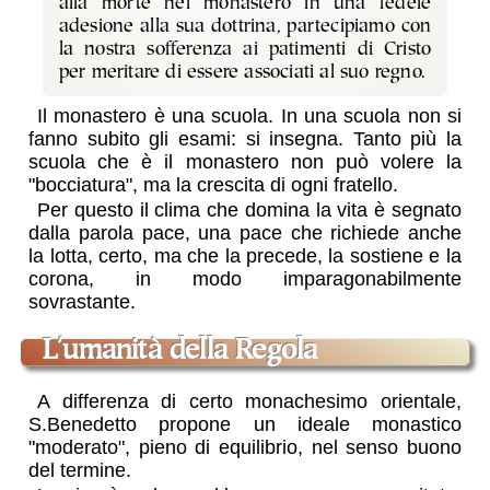
alla morte nel monastero in una fedele
adesione alla sua dottrina, partecipiamo con
la nostra sofferenza ai patimenti di Cristo
per meritare di essere associati al suo regno.
Il monastero è una scuola. In una scuola non si
fanno subito gli esami: si insegna. Tanto più la
scuola che è il monastero non può volere la
"bocciatura", ma la crescita di ogni fratello.
Per questo il clima che domina la vita è segnato
dalla parola
pace
, una pace che richiede anche
la lotta, certo, ma che la precede, la sostiene e la
corona, in modo imparagonabilmente
sovrastante.
l'umanità della Regola
A differenza di certo monachesimo orientale,
S.Benedetto propone un ideale monastico
"moderato", pieno di equilibrio, nel senso buono
del termine.