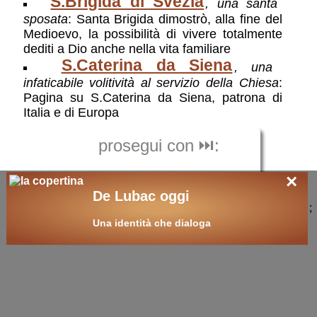
S.Brigida di Svezia
, una santa
sposata
: Santa Brigida dimostrò, alla fine del
Medioevo, la possibilità di vivere totalmente
dediti a Dio anche nella vita familiare
S.Caterina da Siena
, una
infaticabile volitività al servizio della Chiesa
:
Pagina su S.Caterina da Siena, patrona di
Italia e di Europa
prosegui con ⏭️:
×
S.Ildegarda da
De Lubac oggi
;
Bingen
Una identità che dialoga
🛒
ricerche / acquisti
cerca
libri
sui temi: