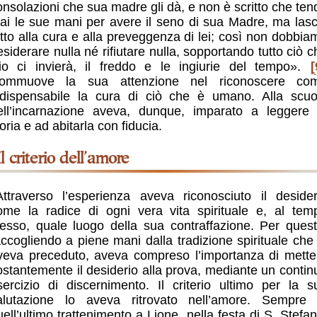
onsolazioni che sua madre gli dà, e non è scritto che ten
ai le sue mani per avere il seno di sua Madre, ma lasc
utto alla cura e alla preveggenza di lei; così non dobbia
esiderare nulla né rifiutare nulla, sopportando tutto ciò c
io ci invierà, il freddo e le ingiurie del tempo».
[
ommuove la sua attenzione nel riconoscere co
ndispensabile la cura di ciò che è umano. Alla scuo
ell’incarnazione aveva, dunque, imparato a leggere 
oria e ad abitarla con fiducia.
Il criterio dell’amore
Attraverso l’esperienza aveva riconosciuto il desider
ome la radice di ogni vera vita spirituale e, al tem
tesso, quale luogo della sua contraffazione. Per quest
accogliendo a piene mani dalla tradizione spirituale che 
veva preceduto, aveva compreso l’importanza di mette
ostantemente il desiderio alla prova, mediante un contin
sercizio di discernimento. Il criterio ultimo per la s
alutazione lo aveva ritrovato nell’amore. Sempre 
uell’ultimo trattenimento a Lione, nella festa di S. Stefan