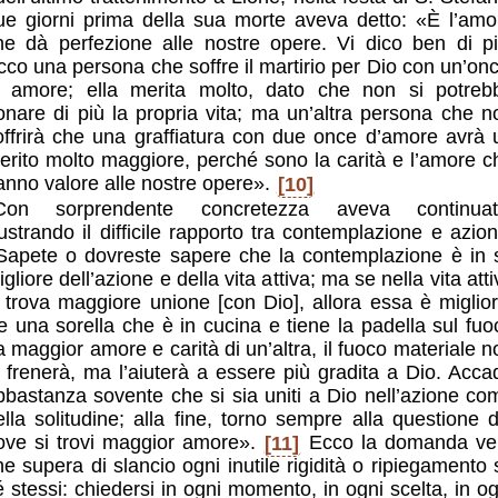
ue giorni prima della sua morte aveva detto: «È l’amo
he dà perfezione alle nostre opere. Vi dico ben di pi
cco una persona che soffre il martirio per Dio con un’onc
i amore; ella merita molto, dato che non si potreb
onare di più la propria vita; ma un’altra persona che n
offrirà che una graffiatura con due once d’amore avrà 
erito molto maggiore, perché sono la carità e l’amore c
anno valore alle nostre opere».
[10]
Con sorprendente concretezza aveva continuat
llustrando il difficile rapporto tra contemplazione e azion
Sapete o dovreste sapere che la contemplazione è in 
gliore dell’azione e della vita attiva; ma se nella vita att
i trova maggiore unione [con Dio], allora essa è miglior
e una sorella che è in cucina e tiene la padella sul fuo
a maggior amore e carità di un’altra, il fuoco materiale n
a frenerà, ma l’aiuterà a essere più gradita a Dio. Acca
bbastanza sovente che si sia uniti a Dio nell’azione co
ella solitudine; alla fine, torno sempre alla questione d
ove si trovi maggior amore».
[11]
Ecco la domanda ve
he supera di slancio ogni inutile rigidità o ripiegamento 
é stessi: chiedersi in ogni momento, in ogni scelta, in og