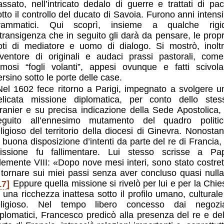
assato, nell’intricato dedalo di guerre e trattati di pac
otto il controllo del ducato di Savoia. Furono anni intensi
rammatici. Qui scoprì, insieme a qualche rigi
ntransigenza che in seguito gli darà da pensare, le propr
oti di mediatore e uomo di dialogo. Si mostrò, inoltr
nventore di originali e audaci prassi pastorali, come
amosi “fogli volanti”, appesi ovunque e fatti scivola
ersino sotto le porte delle case.
Nel 1602 fece ritorno a Parigi, impegnato a svolgere u
elicata missione diplomatica, per conto dello stes
ranier e su precisa indicazione della Sede Apostolica, 
eguito all’ennesimo mutamento del quadro politic
eligioso del territorio della diocesi di Ginevra. Nonostan
a buona disposizione d’intenti da parte del re di Francia, 
issione fu fallimentare. Lui stesso scrisse a Pa
lemente VIII: «Dopo nove mesi interi, sono stato costret
 tornare sui miei passi senza aver concluso quasi nulla
17]
Eppure quella missione si rivelò per lui e per la Chie
i una ricchezza inattesa sotto il profilo umano, culturale
eligioso. Nel tempo libero concesso dai negozia
iplomatici, Francesco predicò alla presenza del re e del