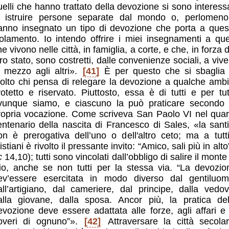
uelli che hanno trattato della devozione si sono interessa
i istruire persone separate dal mondo o, perlome
anno insegnato un tipo di devozione che porta a ques
solamento. Io intendo offrire i miei insegnamenti a quel
e vivono nelle città, in famiglia, a corte, e che, in forza 
oro stato, sono costretti, dalle convenienze sociali, a vive
n mezzo agli altri».
[41]
È per questo che si sbaglia 
olto chi pensa di relegare la devozione a qualche ambi
rotetto e riservato. Piuttosto, essa è di tutti e per tutt
vunque siamo, e ciascuno la può praticare secondo 
ropria vocazione. Come scriveva San Paolo VI nel quar
entenario della nascita di Francesco di Sales, «la santi
on è prerogativa dell’uno o dell'altro ceto; ma a tutti
istiani è rivolto il pressante invito: “Amico, sali più in alto
c
14,10); tutti sono vincolati dall’obbligo di salire il monte
io, anche se non tutti per la stessa via. “La devozio
ev’essere esercitata in modo diverso dal gentiluom
all’artigiano, dal cameriere, dal principe, dalla vedov
alla giovane, dalla sposa. Ancor più, la pratica del
evozione deve essere adattata alle forze, agli affari e 
overi di ognuno”».
[42]
Attraversare la città secolar