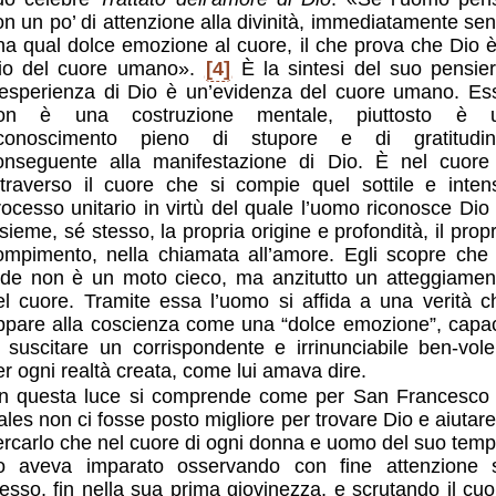
on un po’ di attenzione alla divinità, immediatamente sen
na qual dolce emozione al cuore, il che prova che Dio è 
io del cuore umano».
[4]
È la sintesi del suo pensier
’esperienza di Dio è un’evidenza del cuore umano. Es
on è una costruzione mentale, piuttosto è 
iconoscimento pieno di stupore e di gratitudin
onseguente alla manifestazione di Dio. È nel cuore
ttraverso il cuore che si compie quel sottile e inten
rocesso unitario in virtù del quale l’uomo riconosce Dio 
nsieme, sé stesso, la propria origine e profondità, il propr
ompimento, nella chiamata all’amore. Egli scopre che 
ede non è un moto cieco, ma anzitutto un atteggiamen
el cuore. Tramite essa l’uomo si affida a una verità c
ppare alla coscienza come una “dolce emozione”, capa
i suscitare un corrispondente e irrinunciabile ben-vole
er ogni realtà creata, come lui amava dire.
In questa luce si comprende come per San Francesco 
ales non ci fosse posto migliore per trovare Dio e aiutare
ercarlo che nel cuore di ogni donna e uomo del suo temp
o aveva imparato osservando con fine attenzione 
tesso, fin nella sua prima giovinezza, e scrutando il cuo