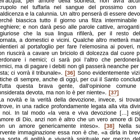
ell’acqua, per amore della sobrietà, non avrà alcu
crupolo nel tuffarla nel sangue del prossimo con 
aldicenza e la calunnia. Un altro penserà di essere devo
erché biascica tutto il giorno una filza interminabile 
reghiere; e non darà peso alle parole cattive, arroganti
ngiuriose che la sua lingua rifilerà, per il resto del
iornata, a domestici e vicini. Qualche altro metterà ma
olentieri al portafoglio per fare l’elemosina ai poveri, 
on riuscirà a cavare un briciolo di dolcezza dal cuore p
erdonare i nemici; ci sarà poi l’altro che perdonerà
emici, ma di pagare i debiti non gli passerà neanche per 
sta; ci vorrà il tribunale».
[36]
Sono evidentemente vizi
atiche di sempre, anche di oggi, per cui il Santo conclud
Tutta questa brava gente, dall’opinione comune
onsiderata devota, ma non lo è per niente».
[37]
La novità e la verità della devozione, invece, si trova
ltrove, in una radice profondamente legata alla vita divi
n noi. In tal modo «la vera e viva devozione […] esi
’amore di Dio, anzi non è altro che un vero amore di Di
on un amore genericamente inteso».
[38]
Nella s
ervente immaginazione essa non è che, «a dirla in brev
na sorta di agilità e vivacità spirituale per mezzo del