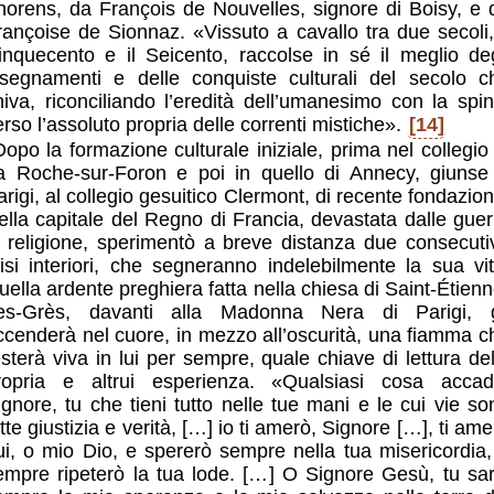
horens, da François de Nouvelles, signore di Boisy, e 
rançoise de Sionnaz. «Vissuto a cavallo tra due secoli, 
inquecento e il Seicento, raccolse in sé il meglio deg
nsegnamenti e delle conquiste culturali del secolo c
iniva, riconciliando l’eredità dell’umanesimo con la spin
erso l’assoluto propria delle correnti mistiche».
[14]
Dopo la formazione culturale iniziale, prima nel collegio 
a Roche-sur-Foron e poi in quello di Annecy, giunse
arigi, al collegio gesuitico Clermont, di recente fondazion
ella capitale del Regno di Francia, devastata dalle guer
i religione, sperimentò a breve distanza due consecuti
risi interiori, che segneranno indelebilmente la sua vit
uella ardente preghiera fatta nella chiesa di Saint-Étienn
es-Grès, davanti alla Madonna Nera di Parigi, g
ccenderà nel cuore, in mezzo all’oscurità, una fiamma c
esterà viva in lui per sempre, quale chiave di lettura del
ropria e altrui esperienza. «Qualsiasi cosa accad
ignore, tu che tieni tutto nelle tue mani e le cui vie so
tte giustizia e verità, […] io ti amerò, Signore […], ti am
ui, o mio Dio, e spererò sempre nella tua misericordia,
empre ripeterò la tua lode. […] O Signore Gesù, tu sar