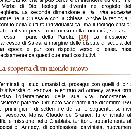
l Verbo di Dio; teologi si diventa nel crogiolo del
reghiera. La seconda dimensione è
la
vita ecclesia
entire nella Chiesa e con la Chiesa. Anche la teologia 
sentito della cultura individualistica, ma il teologo cristi
labora il suo pensiero immerso nella comunità, spezzan
n essa il pane della Parola.
[16]
La riflessione 
rancesco di Sales, a margine delle dispute di scuola del
ua epoca e pur con rispetto verso di esse, nas
ecisamente da questi due tratti costitutivi.
La scoperta di un mondo nuovo
Terminati gli studi umanistici, proseguì con quelli di dirit
ll’Università di Padova. Rientrato ad Annecy, aveva orm
eciso l’orientamento della sua vita, nonostante 
esistenze paterne. Ordinato sacerdote il 18 dicembre 159
ei primi giorni di settembre dell’anno seguente, su invi
el vescovo, Mons. Claude de Granier, fu chiamato al
ifficile missione nello Chablais, territorio appartenente al
iocesi di Annecy, di confessione calvinista, nuovamen