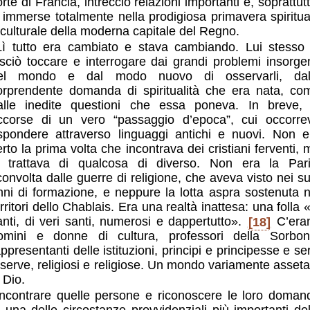
rte di Francia, intrecciò relazioni importanti e, soprattut
i immerse totalmente nella prodigiosa primavera spiritua
 culturale della moderna capitale del Regno.
Lì tutto era cambiato e stava cambiando. Lui stesso 
asciò toccare e interrogare dai grandi problemi insorgen
el mondo e dal modo nuovo di osservarli, dal
orprendente domanda di spiritualità che era nata, co
alle inedite questioni che essa poneva. In breve, 
ccorse di un vero “passaggio d’epoca”, cui occorre
ispondere attraverso linguaggi antichi e nuovi. Non e
erto la prima volta che incontrava dei cristiani ferventi, 
i trattava di qualcosa di diverso. Non era la Pari
convolta dalle guerre di religione, che aveva visto nei su
nni di formazione, e neppure la lotta aspra sostenuta n
rritori dello Chablais. Era una realtà inattesa: una folla 
anti, di veri santi, numerosi e dappertutto».
[18]
C’era
omini e donne di cultura, professori della Sorbon
ppresentanti delle istituzioni, principi e principesse e se
 serve, religiosi e religiose. Un mondo variamente asseta
 Dio.
Incontrare quelle persone e riconoscere le loro doman