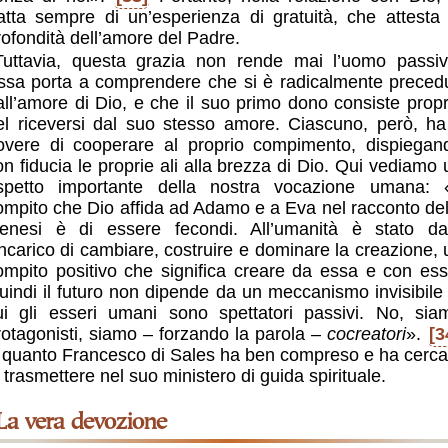
ratta sempre di un’esperienza di gratuità, che attesta 
rofondità dell’amore del Padre.
Tuttavia, questa grazia non rende mai l’uomo passiv
ssa porta a comprendere che si è radicalmente precedu
all’amore di Dio, e che il suo primo dono consiste propr
el riceversi dal suo stesso amore. Ciascuno, però, ha 
overe di cooperare al proprio compimento, dispiegan
on fiducia le proprie ali alla brezza di Dio. Qui vediamo 
spetto importante della nostra vocazione umana: «
ompito che Dio affida ad Adamo e a Eva nel racconto del
enesi è di essere fecondi. All’umanità è stato da
’incarico di cambiare, costruire e dominare la creazione, 
ompito positivo che significa creare da essa e con ess
uindi il futuro non dipende da un meccanismo invisibile 
ui gli esseri umani sono spettatori passivi. No, sia
rotagonisti, siamo – forzando la parola –
cocreatori
».
[3
 quanto Francesco di Sales ha ben compreso e ha cerca
i trasmettere nel suo ministero di guida spirituale.
La vera devozione