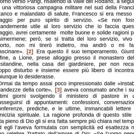
itorno verso Parigi, risalendo la valle del Rodano, a segui
i una vittoriosa campagna militare nel sud della Franci
tanco e malandato di salute, Francesco si era messo 
iaggio per puro spirito di servizio. «Se non fos
randemente utile al loro servizio che io faccia ques
iaggio, avrei certamente molte buone e solide ragioni p
simermene; però, se si tratta del loro servizio, vivo
orto, non mi tirerò indietro, ma andrò o mi fa
rascinare».
[2]
Era questo il suo temperamento. Giunt
nfine, a Lione, prese alloggio presso il monastero del
isitandine, nella casa del giardiniere, per non reca
roppo disturbo e insieme essere più libero di incontra
hiunque lo desiderasse.
Ormai da tempo assai poco impressionato dalle «instabi
randezze della corte»,
[3]
aveva consumato anche i su
ltimi giorni svolgendo il ministero di pastore in 
usseguirsi di appuntamenti: confessioni, conversazion
onferenze, prediche, e le ultime, immancabili lettere 
micizia spirituale. La ragione profonda di questo stile 
ita pieno di Dio gli si era fatta sempre più chiara nel temp
d egli l’aveva formulata con semplicità ed esattezza n
uo celebre
Trattato dell’amore di Dio
: «Se l’uomo pen