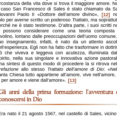
ircostanza della vita dove si trova il maggiore amore. N
 caso San Francesco di Sales è stato chiamato da S
iovanni Paolo II «Dottore dell’amore divino»,
[12]
n
olo per averne scritto un poderoso
Trattato
, ma soprattut
erché ne è stato testimone. D’altra parte, i suoi scritti n
i possono considerare come una teoria composta
avolino, lontano dalle preoccupazioni dell’uomo comune. 
uo insegnamento, infatti, è nato da un attento ascol
ell’esperienza. Egli non ha fatto che trasformare in dottri
iò che viveva e leggeva con acutezza, illuminata dal
pirito, nella sua singolare e innovativa azione pastoral
na sintesi di questo modo di procedere la si ritrova nel
refazione
allo stesso
Trattato dell’amore di Dio
: «Nel
anta Chiesa tutto appartiene all’amore, vive nell’amore, 
a per amore e viene dall’amore».
[13]
 prima formazione: l’avventura del
conoscersi in Dio
Era nato il 21 agosto 1567, nel castello di Sales, vicino