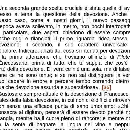
Una seconda grande scelta cruciale è stata quella di av
esso a tema la questione della devozione. Anche 
uesto caso, come ai nostri giorni, il nuovo passagg
’epoca aveva sollevato, in merito, non pochi interrogativ
n particolare, due aspetti chiedono di essere compre
nche oggi e rilanciati. Il primo riguarda l’idea stessa 
evozione, il secondo, il suo carattere universale
opolare. Indicare, anzitutto, cosa si intenda per devozion
 la prima attenzione che troviamo all’inizio di
Filot
Ènecessario, prima di tutto, che tu sappia che cos’è 
irtù della devozione. Di vera ce n’è una sola, ma di false
ane ce ne sono tante; e se non sai distinguere la ver
uoi cadere in errore e perdere tempo correndo dietro
ualche devozione assurda e superstiziosa».
[35]
Gustosa e sempre attuale è la descrizione di Francesco 
les della falsa devozione, in cui non ci è difficile ritrovar
on senza una efficace punta di sano umorismo: «Chi 
onsacra al digiuno, penserà di essere devoto perché n
angia, mentre ha il cuore pieno di rancore; e mentre n
e la sente di bagnare la lingua nel vino e neppu