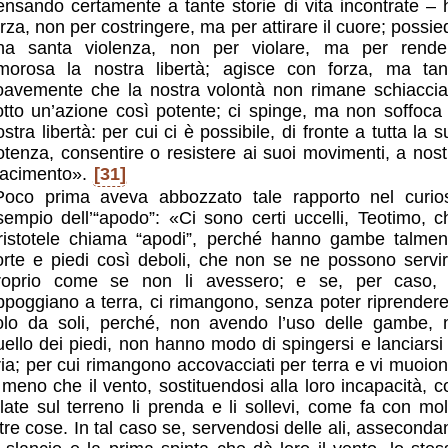
ensando certamente a tante storie di vita incontrate – 
orza, non per costringere, ma per attirare il cuore; possie
na santa violenza, non per violare, ma per rende
morosa la nostra libertà; agisce con forza, ma tan
oavemente che la nostra volontà non rimane schiaccia
otto un’azione così potente; ci spinge, ma non soffoca 
stra libertà: per cui ci è possibile, di fronte a tutta la 
otenza, consentire o resistere ai suoi movimenti, a nost
iacimento».
[31]
Poco prima aveva abbozzato tale rapporto nel curio
sempio dell’“apodo”: «Ci sono certi uccelli, Teotimo, c
ristotele chiama “apodi”, perché hanno gambe talmen
orte e piedi così deboli, che non se ne possono servir
roprio come se non li avessero; e se, per caso, 
ppoggiano a terra, ci rimangono, senza poter riprendere 
olo da soli, perché, non avendo l’uso delle gambe, 
uello dei piedi, non hanno modo di spingersi e lanciarsi 
ria; per cui rimangono accovacciati per terra e vi muoion
 meno che il vento, sostituendosi alla loro incapacità, c
olate sul terreno li prenda e li sollevi, come fa con mol
ltre cose. In tal caso se, servendosi delle ali, asseconda