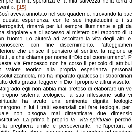
empre la mia speranza e la mia salvezza nella terra d
iventi».
[15]
Così aveva annotato nel suo quaderno, ritrovando la pac
 questa esperienza, con le sue inquietudini e i su
nterrogativi, rimarrà per lui sempre illuminante e gli da
na singolare via di accesso al mistero del rapporto di D
on l’uomo. Lo aiuterà ad ascoltare la vita degli altri e
iconoscere, con fine discernimento, l’atteggiamen
nteriore che unisce il pensiero al sentire, la ragione ag
ffetti, e che chiama per nome il “Dio del cuore umano”. P
uesta via Francesco non ha corso il pericolo di attribui
n valore teorico alla propria esperienza personal
ssolutizzandola, ma ha imparato qualcosa di straordinari
utto della grazia: leggere in Dio il proprio e altrui vissuto.
Malgrado egli non abbia mai preteso di elaborare un ve
 proprio sistema teologico, la sua riflessione sulla vi
pirituale ha avuto una eminente dignità teologic
mergono in lui i tratti essenziali del fare teologia, per 
uale non bisogna mai dimenticare due dimensio
ostitutive. La prima è proprio
la
vita spirituale
, perché
ella preghiera umile e perseverante, nell’apertura al
pirito Santo, che si può cercare di intendere ed esprime