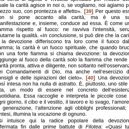
uale la carità agisce in noi o, se vogliamo, noi agiamo p
ezzo suo, con prontezza e affetto».
[39]
Per questo es
on si pone accanto alla carità, ma è una s
anifestazione e, insieme, conduce ad essa. È come u
iamma rispetto al fuoco: ne ravviva l’intensità, sen
utarne la qualità. «In conclusione, si può dire che la cari
 la devozione differiscono tra loro come il fuoco dal
iamma; la carità è un fuoco spirituale, che quando bruc
on una forte fiamma si chiama devozione: la devozio
ggiunge al fuoco della carità solo la fiamma che rende 
arità pronta, attiva e diligente, non soltanto nell’osservan
ei Comandamenti di Dio, ma anche nell’esercizio d
onsigli e delle ispirazioni del cielo».
[40]
Una devozio
sì intesa non ha nulla di astratto. È, piuttosto, uno stile
ita, un modo di essere nel concreto dell’esisten
uotidiana. Essa raccoglie e interpreta le piccole cose 
ni giorno, il cibo e il vestito, il lavoro e lo svago, l’amor
a generazione, l’attenzione agli obblighi professionali; 
intesi, illumina la vocazione di ognuno.
Si intuisce qui la radice popolare della devozion
ffermata fin dalle prime battute di
Filotea
: «Quasi tut