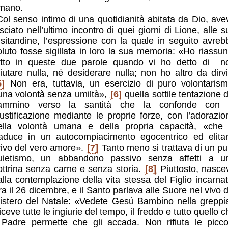
mano.
Col senso intimo di una quotidianità abitata da Dio, ave
asciato nell’ultimo incontro di quei giorni di Lione, alle s
isitandine, l’espressione con la quale in seguito avreb
oluto fosse sigillata in loro la sua memoria: «Ho riassun
utto in queste due parole quando vi ho detto di n
ifiutare nulla, né desiderare nulla; non ho altro da dirvi
5]
Non era, tuttavia, un esercizio di puro volontarism
una volontà senza umiltà»,
[6]
quella sottile tentazione d
ammino verso la santità che la confonde con 
iustificazione mediante le proprie forze, con l’adorazio
ella volontà umana e della propria capacità, «che 
raduce in un autocompiacimento egocentrico ed elitar
rivo del vero amore».
[7]
Tanto meno si trattava di un pu
uietismo, un abbandono passivo senza affetti a u
ottrina senza carne e senza storia.
[8]
Piuttosto, nasce
alla contemplazione della vita stessa del Figlio incarnat
ra il 26 dicembre, e il Santo parlava alle Suore nel vivo d
istero del Natale: «Vedete Gesù Bambino nella greppi
ceve tutte le ingiurie del tempo, il freddo e tutto quello 
l Padre permette che gli accada. Non rifiuta le picco