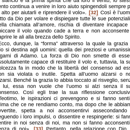
o slancio e la prima spinta che dà loro il vento, lo stes
ento continua a venire in loro aiuto spingendoli sempre p
 alto per aiutarli e riprendere il volo».
[32]
Così è l’uom
atto da Dio per volare e dispiegare tutte le sue potenziali
ella chiamata all’amore, rischia di diventare incapace 
piccare il volo quando cade a terra e non acconsente
aprire le ali alla brezza dello Spirito.
Ecco, dunque, la “forma” attraverso la quale la grazia 
io si destina agli uomini: quella dei preziosi e umanissi
egami di Adamo. La forza di Dio non smette di esse
ssolutamente capace di restituire il volo e, tuttavia, la s
olcezza fa in modo che la libertà del consenso ad es
on sia violata o inutile. Spetta all’uomo alzarsi o n
lzarsi. Benché la grazia lo abbia toccato al risveglio, sen
i lui, essa non vuole che l’uomo si alzi senza il s
onsenso. Così egli trae la sua riflessione conclusiv
Teotimo, le ispirazioni ci prevengono e si fanno senti
rima che ce ne rendiamo conto, ma dopo che le abbia
vvertite, spetta a noi acconsentirvi assecondando
eguendo i loro impulsi, o dissentire e respingerle: si fan
entire in noi senza di noi, ma non si fanno acconsenti
enza di noi».
[33]
Pertanto, nella relazione con Dio, 