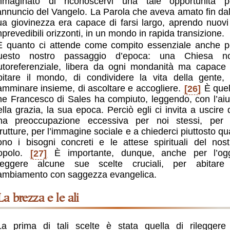
mmaginato di riconoscervi una tale opportunità p
’annuncio del Vangelo. La Parola che aveva amato fin dal
ua giovinezza era capace di farsi largo, aprendo nuovi
mprevedibili orizzonti, in un mondo in rapida transizione.
È quanto ci attende come compito essenziale anche p
uesto nostro passaggio d’epoca: una Chiesa n
utoreferenziale, libera da ogni mondanità ma capace 
bitare il mondo, di condividere la vita della gente, 
amminare insieme, di ascoltare e accogliere.
[26]
È quel
he Francesco di Sales ha compiuto, leggendo, con l’aiu
ella grazia, la sua epoca. Perciò egli ci invita a uscire 
na preoccupazione eccessiva per noi stessi, per 
trutture, per l’immagine sociale e a chiederci piuttosto qua
ono i bisogni concreti e le attese spirituali del nost
opolo.
[27]
È importante, dunque, anche per l’ogg
ileggere alcune sue scelte cruciali, per abitare 
ambiamento con saggezza evangelica.
La brezza e le ali
La prima di tali scelte è stata quella di rileggere