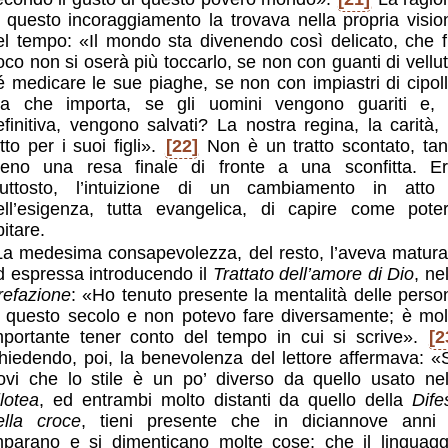
i questo incoraggiamento la trovava nella propria visio
el tempo: «Il mondo sta divenendo così delicato, che f
oco non si oserà più toccarlo, se non con guanti di vellut
é medicare le sue piaghe, se non con impiastri di cipoll
a che importa, se gli uomini vengono guariti e, 
efinitiva, vengono salvati? La nostra regina, la carità, 
tto per i suoi figli».
[22]
Non è un tratto scontato, tan
eno una resa finale di fronte a una sconfitta. Er
iuttosto, l’intuizione di un cambiamento in atto
ell’esigenza, tutta evangelica, di capire come poter
itare.
La medesima consapevolezza, del resto, l’aveva matura
d espressa introducendo il
Trattato dell’amore di Dio
, ne
refazione
: «Ho tenuto presente la mentalità delle perso
i questo secolo e non potevo fare diversamente; è mol
mportante tener conto del tempo in cui si scrive».
[2
hiedendo, poi, la benevolenza del lettore affermava: «
rovi che lo stile è un po’ diverso da quello usato nel
ilotea
, ed entrambi molto distanti da quello della
Dife
ella croce
, tieni presente che in diciannove anni 
mparano e si dimenticano molte cose; che il linguagg