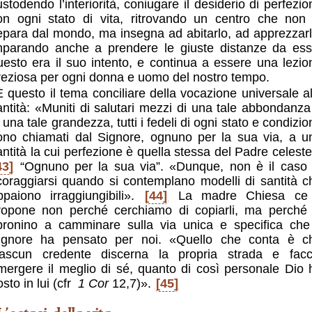
ustodendo l’interiorità, coniugare il desiderio di perfezio
on ogni stato di vita, ritrovando un centro che non 
epara dal mondo, ma insegna ad abitarlo, ad apprezzarl
mparando anche a prendere le giuste distanze da ess
uesto era il suo intento, e continua a essere una lezio
reziosa per ogni donna e uomo del nostro tempo.
È questo il tema conciliare della vocazione universale al
antità: «Muniti di salutari mezzi di una tale abbondanza
 una tale grandezza, tutti i fedeli di ogni stato e condizi
ono chiamati dal Signore, ognuno per la sua via, a u
antità la cui perfezione è quella stessa del Padre celeste
43]
“Ognuno per la sua via”. «Dunque, non è il caso 
coraggiarsi quando si contemplano modelli di santità c
ppaiono irraggiungibili».
[44]
La madre Chiesa ce 
ropone non perché cerchiamo di copiarli, ma perché 
pronino a camminare sulla via unica e specifica che 
ignore ha pensato per noi. «Quello che conta è c
iascun credente discerna la propria strada e facc
mergere il meglio di sé, quanto di così personale Dio 
sto in lui (cfr
1 Cor
12,7)».
[45]