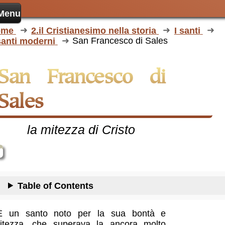
Menu
ome
2.il Cristianesimo nella storia
I santi
santi moderni
San Francesco di Sales
 Francesco di
Sales
la mitezza di Cristo
Table of Contents
È un santo noto per la sua bontà e
itezza, che superava la ancora molto