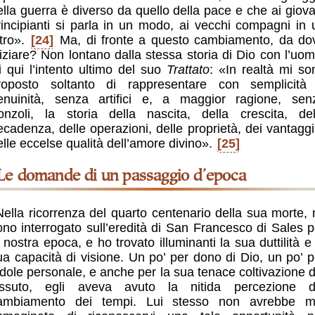
ella guerra è diverso da quello della pace e che ai giova
rincipianti si parla in un modo, ai vecchi compagni in 
ltro».
[24]
Ma, di fronte a questo cambiamento, da do
niziare? Non lontano dalla stessa storia di Dio con l’uom
i qui l’intento ultimo del suo
Trattato
: «In realtà mi so
roposto soltanto di rappresentare con semplicità
enuinità, senza artifici e, a maggior ragione, sen
ronzoli, la storia della nascita, della crescita, del
ecadenza, delle operazioni, delle proprietà, dei vantaggi
elle eccelse qualità dell’amore divino».
[25]
Le domande di un passaggio d’epoca
Nella ricorrenza del quarto centenario della sua morte, 
ono interrogato sull’eredità di San Francesco di Sales p
a nostra epoca, e ho trovato illuminanti la sua duttilità e 
ua capacità di visione. Un po’ per dono di Dio, un po’ p
ndole personale, e anche per la sua tenace coltivazione d
issuto, egli aveva avuto la nitida percezione d
ambiamento dei tempi. Lui stesso non avrebbe m