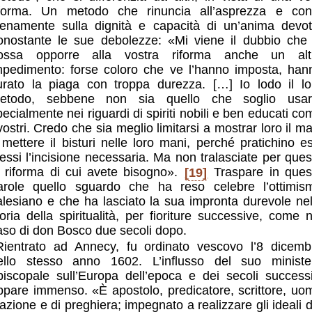
iforma. Un metodo che rinuncia all’asprezza e con
ienamente sulla dignità e capacità di un’anima devot
onostante le sue debolezze: «Mi viene il dubbio che 
ossa opporre alla vostra riforma anche un alt
mpedimento: forse coloro che ve l’hanno imposta, han
urato la piaga con troppa durezza. […] Io lodo il lo
etodo, sebbene non sia quello che soglio usar
pecialmente nei riguardi di spiriti nobili e ben educati co
 vostri. Credo che sia meglio limitarsi a mostrar loro il ma
 mettere il bisturi nelle loro mani, perché pratichino es
tessi l’incisione necessaria. Ma non tralasciate per ques
a riforma di cui avete bisogno».
[19]
Traspare in ques
arole quello sguardo che ha reso celebre l’ottimis
alesiano e che ha lasciato la sua impronta durevole nel
toria della spiritualità, per fioriture successive, come n
aso di don Bosco due secoli dopo.
Rientrato ad Annecy, fu ordinato vescovo l’8 dicemb
ello stesso anno 1602. L’influsso del suo ministe
piscopale sull’Europa dell’epoca e dei secoli successi
ppare immenso. «È apostolo, predicatore, scrittore, uo
’azione e di preghiera; impegnato a realizzare gli ideali d