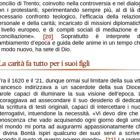
oncilio di Trento; coinvolto nella controversia e nel dialo
on i protestanti, sperimentando sempre più, al di là d
ecessario confronto teologico, l’efficacia della relazio
ersonale e della carità; incaricato di missioni diplomatic
 livello europeo, e di compiti sociali di mediazione e 
iconciliazione».
[20]
Soprattutto è interprete d
ambiamento d’epoca e guida delle anime in un tempo ch
n modo nuovo, ha sete di Dio.
La carità fa tutto per i suoi figli
Tra il 1620 e il ‘21, dunque ormai sul limitare della sua vi
rancesco indirizzava a un sacerdote della sua Dioce
arole capaci di illuminare la sua visione dell’epoca. 
ncoraggiava ad assecondare il suo desiderio di dedicar
la scrittura di testi originali, capaci di intercettare i nu
nterrogativi, intuendone la necessità. «Vi devo dire che 
onoscenza che vado acquisendo ogni giorno degli umo
el mondo mi porta ad augurarmi appassionatamente c
a divina Bontà ispiri qualcuno dei suoi servi a scrive
econdo il gusto di questo povero mondo».
[21]
La ragio