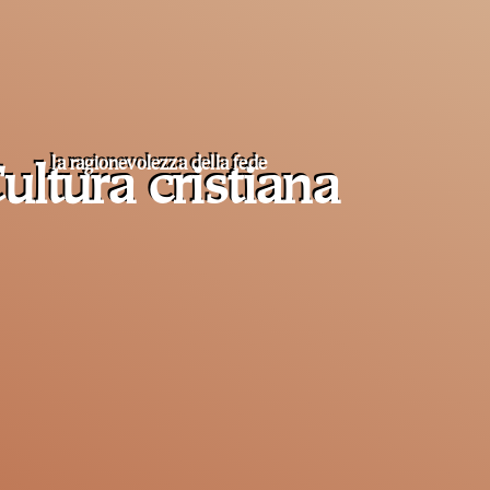
la ragionevolezza della fede
ultura cristiana