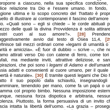
iproporre a ciascuno, nella sua specifica condizione, 
elice relazione tra Dio e l’essere umano. In fondo, 
agione ultima e lo scopo concreto del
Trattato
è propr
uello di illustrare ai contemporanei il fascino dell’amore 
io. «Quali sono – egli si chiede – le corde abituali p
ezzo delle quali la divina Provvidenza è solita attirare
ostri cuori al suo amore?».
[28]
Prenden
uggestivamente avvio dal testo di Osea 11,4,
[2
efinisce tali mezzi ordinari come «legami di umanità o 
arità e amicizia». «È fuor di dubbio – scrive –, che n
iamo attirati verso Dio con catene di ferro, come tori
ufali, ma mediante inviti, attrattive deliziose, e san
spirazioni, che poi sono i
legami di Adamo e dell’umani
ssia adatti e convenienti al cuore umano, per il quale 
ibertà è naturale».
[30]
È tramite questi legami che Dio 
ratto il suo popolo dalla schiavitù, insegnandogli
amminare, tenendolo per mano, come fa un papà o u
amma col proprio bimbo. Nessuna imposizione estern
unque, nessuna forza dispotica e arbitraria, nessu
iolenza. Piuttosto, la forma persuasiva di un invito c
ascia intatta la libertà dell’uomo. «La grazia – proseg