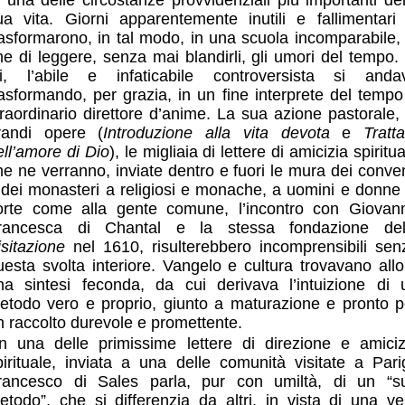
u una delle circostanze provvidenziali più importanti del
ua vita. Giorni apparentemente inutili e fallimentari 
rasformarono, in tal modo, in una scuola incomparabile, 
ine di leggere, senza mai blandirli, gli umori del tempo. 
ui, l’abile e infaticabile controversista si anda
rasformando, per grazia, in un fine interprete del tempo
traordinario direttore d’anime. La sua azione pastorale, 
randi opere (
Introduzione
alla vita devota
e
Tratta
ell’amore di Dio
), le migliaia di lettere di amicizia spiritu
he ne verranno, inviate dentro e fuori le mura dei conven
 dei monasteri a religiosi e monache, a uomini e donne 
orte come alla gente comune, l’incontro con Giovan
rancesca di Chantal e la stessa fondazione del
isitazione
nel 1610, risulterebbero incomprensibili sen
uesta svolta interiore. Vangelo e cultura trovavano allo
na sintesi feconda, da cui derivava l’intuizione di 
etodo vero e proprio, giunto a maturazione e pronto p
n raccolto durevole e promettente.
In una delle primissime lettere di direzione e amiciz
pirituale, inviata a una delle comunità visitate a Parig
rancesco di Sales parla, pur con umiltà, di un “s
etodo”, che si differenzia da altri, in vista di una ve