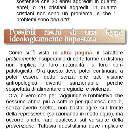
sostenere che 20 ebrei aggrediti in quanto
ebrei, o 20 cristiani aggrediti in quanto
cristiani non sono un problema, e che “i
problemi sono
ben altri
”.
possibili rischi di una legge
ideologicamente impostata
Come si è visto
in altra pagina
, il carattere
praticamente
insuperabile di certe forme di disforia
non implica la loro naturalità, la loro non-
patologicità. Ora questo deve poter continuare a
poter essere detto senza che tale visione
antropologica diventi sanzionabile perché
sospettata di alimentare pregiudizi e violenza.
Ora, è vero che per raggiungere l'obbiettivo che
nessuno abbia più a soffrire per qualcosa che è,
senza averlo scelto, non basta agire sul fronte
della
repressione
(sanzionando
in modo equo
), ma
occorre anche fare qualcosa sul versante della
prevenzione
. Tuttavia quest'ultima deve implicare