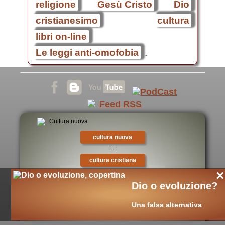
religione
Gesù Cristo
Dio
cristianesimo
cultura
libri on-line
Le leggi anti-omofobia
.
cultura nuova
::
cultura cristiana
::
×
intellectualia
Dio o evoluzione?
::
Una falsa alternativa
cara Belta'
::