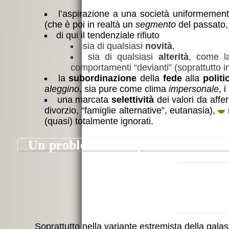
l’aspirazione a una società uniformement
(che è poi in realtà un
segmento
del passato,
di qui il tendenziale rifiuto
sia di qualsiasi
novità
,
sia di qualsiasi
alterità
, come la
comportamenti “devianti” (soprattutto i
la
subordinazione
della
fede
alla
politi
aleggino
, sia pure come clima
impersonale
, i
una marcata
selettività
dei valori da affe
divorzio, “famiglie alternative”, eutanasia),
m
(quasi) totalmente ignorati.
un problema esemplare: l’evoluz
Soprattutto nella variante estremista della galass