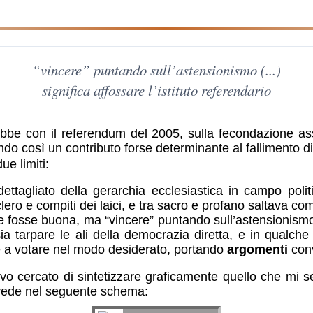
“vincere” puntando sull’astensionismo (...)
significa affossare l’istituto referendario
bbe con il referendum del 2005, sulla fecondazione assis
ando così un contributo forse determinante al fallimento
ue limiti:
ettagliato della gerarchia ecclesiastica in campo poli
 clero e compiti dei laici, e tra sacro e profano saltava c
one fosse buona, ma “vincere” puntando sull’astensionis
Ossia tarpare le ali della democrazia diretta, e in qual
 a votare nel modo desiderato, portando
argomenti
conv
vevo cercato di sintetizzare graficamente quello che mi
si vede nel seguente schema:
clero/laicato in