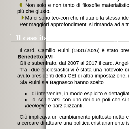
Non solo e non tanto di filosofie materialisti
più che giusto.
Ma ci sono teo-con che rifiutano la stessa id
Per maggiori approfondimenti si rimanda ad altr
il caso italiano: l’era Ruini/Bagna
Il card. Camillo Ruini (1931/2026) è stato p
Benedetto XVI
.
Gli è subentrato, dal 2007 al 2017 il card. Ang
Tra i due ecclesiastici vi è stata una notevole
c
avuto presidenti della CEI di altra impostazione,
Sia Ruini sia Bagnasco hanno scelto
di intervenire, in modo esplicito e dettagl
di schierarsi con uno dei due poli che si 
ideologici
e parzializzanti.
Ciò implicava un cambiamento piuttosto netto co
a cercare di attuare una politica cristianamente is