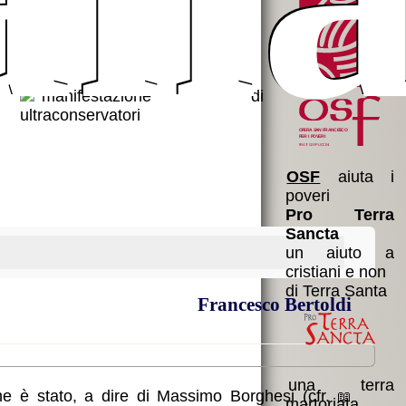
OSF
aiuta i
poveri
Pro Terra
Sancta
un aiuto a
cristiani e non
di Terra Santa
Francesco Bertoldi
una terra
he è stato, a dire di Massimo Borghesi (cfr.
martoriata