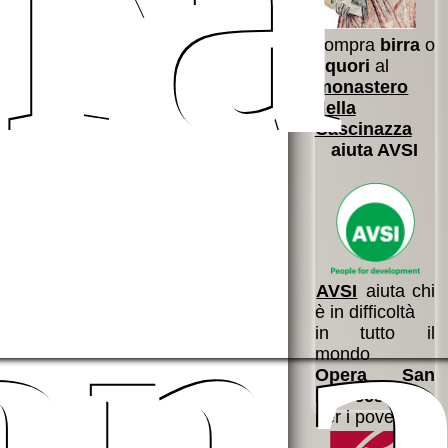
ra
compra
birra
o
liquori
al
monastero
della
Cascinazza
aiuta AVSI
ian
AVSI
aiuta chi
è in difficoltà
in tutto il
mondo
Opera San
Francesco
per i poveri