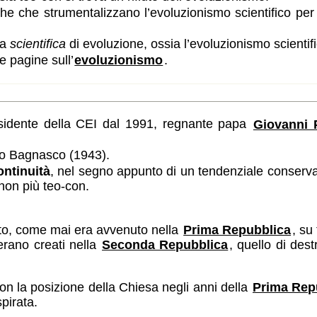
che che strumentalizzano l’evoluzionismo scientifico per
ea
scientifica
di evoluzione, ossia l’evoluzionismo scientifi
e pagine sull’
evoluzionismo
.
sco
residente della CEI dal 1991, regnante papa
Giovanni P
elo Bagnasco (1943).
ontinuità
, nel segno appunto di un tendenziale conserv
 non più teo-con.
iato, come mai era avvenuto nella
Prima Repubblica
, su 
erano creati nella
Seconda Repubblica
, quello di des
n la posizione della Chiesa negli anni della
Prima Rep
pirata.