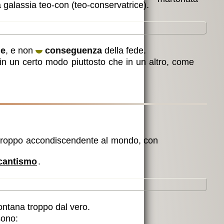
 galassia teo-con (teo-conservatrice).
ne
, e non
conseguenza
della fede.
 in un certo modo piuttosto che in un altro, come
 troppo accondiscendente al mondo, con
cantismo
.
llontana troppo dal vero.
sono: