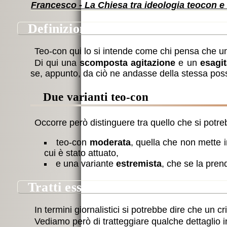
Francesco - La Chiesa tra ideologia teocon
definizione
pensiero
Teo-con qui lo si intende come chi pensa che un 
Di qui una
scomposta agitazione
e un
esagit
dimenticato
se, appunto, da ciò ne andasse della stessa possi
Amazon
Due varianti teo-con
Occorre però distinguere tra quello che si potr
teo-con
moderata
, quella che non mette i
cui è stato attuato,
e una variante
estremista
, che se la pren
tratti essenziali
In termini giornalistici si potrebbe dire che un cr
Vediamo però di tratteggiare qualche dettaglio in 