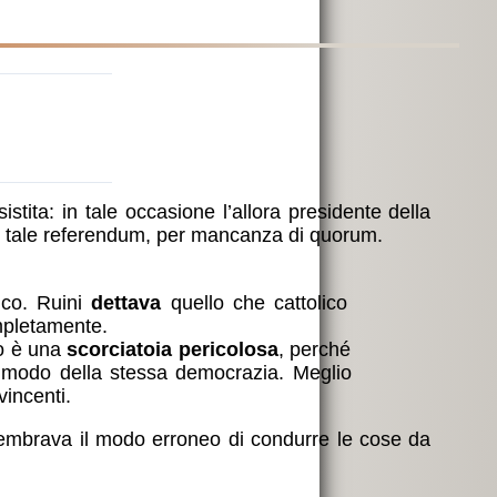
tita: in tale occasione l’allora presidente della
 di tale referendum, per mancanza di quorum.
tico. Ruini
dettava
quello che cattolico
ompletamente.
mo è una
scorciatoia pericolosa
, perché
che modo della stessa democrazia. Meglio
incenti.
 sembrava il modo erroneo di condurre le cose da