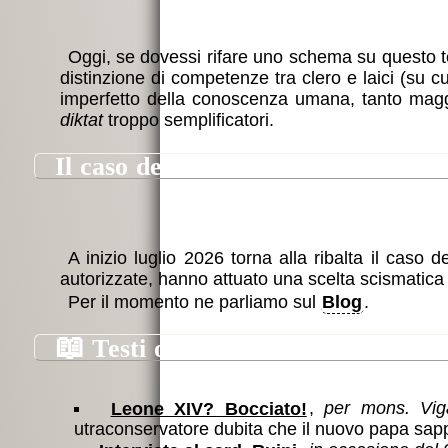
Oggi, se dovessi rifare uno schema su questo 
distinzione di competenze tra clero e laici (su c
imperfetto della conoscenza umana, tanto maggi
diktat
troppo semplificatori.
il caso dei lefevriani
A inizio luglio 2026 torna alla ribalta il caso 
autorizzate, hanno attuato una scelta scismatica
Per il momento ne parliamo sul
Blog
.
📖
Testi on-line
Leone XIV? Bocciato!
,
per mons. Vig
utraconservatore dubita che il nuovo papa sap