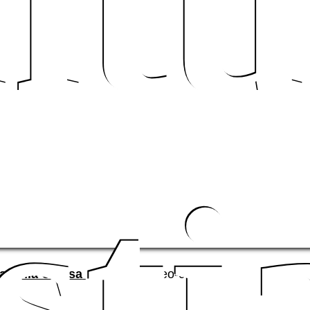
ltu
ist
ia della Chiesa
Il mondo teo-con