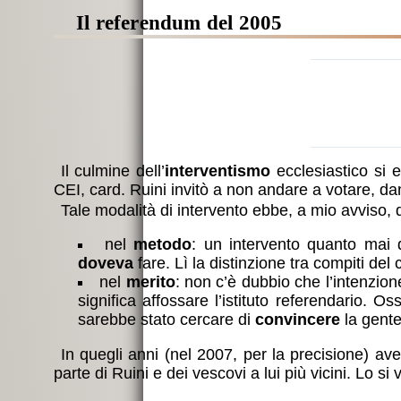
il referendum del 2005
Il culmine dell’
interventismo
ecclesiastico si e
CEI, card. Ruini invitò a non andare a votare, d
Tale modalità di intervento ebbe, a mio avviso, d
nel
metodo
: un intervento quanto mai d
doveva
fare. Lì la distinzione tra compiti del
nel
merito
: non c’è dubbio che l’intenzi
significa affossare l’istituto referendario. 
sarebbe stato cercare di
convincere
la gente
In quegli anni (nel 2007, per la precisione) a
parte di Ruini e dei vescovi a lui più vicini. Lo 