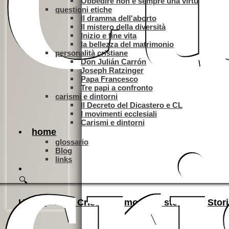
Cu
Obbedire non è sempre una virtù
questioni etiche
Il dramma dell'aborto
Il mistero della diversità
Inizio e fine vita
la bellezza del matrimonio
personalità cristiane
Don Julián Carrón
Joseph Ratzinger
Papa Francesco
Tre papi a confronto
carismi e dintorni
Il Decreto del Dicastero e CL
Amazon
I movimenti ecclesiali
cr
Carismi e dintorni
home
glossario
Blog
links
🔍
Home
2.il Cristianesimo nella storia
Stor