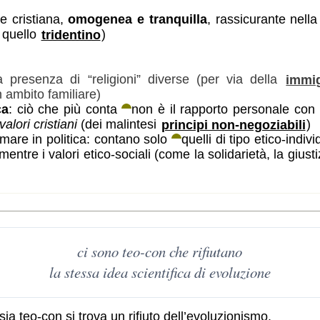
e cristiana,
omogenea e tranquilla
, rassicurante nell
 quello
tridentino
)
 presenza di “religioni” diverse (per via della
immi
n ambito familiare)
ca
: ciò che più conta
non è il rapporto personale con
valori cristiani
(dei malintesi
principi non-negoziabili
)
rmare in politica: contano solo
quelli di tipo etico-indiv
entre i valori etico-sociali (come la solidarietà, la giust
ionismo
ci sono teo-con che rifiutano
la stessa idea
scientifica
di evoluzione
ia teo-con si trova un rifiuto dell’evoluzionismo.