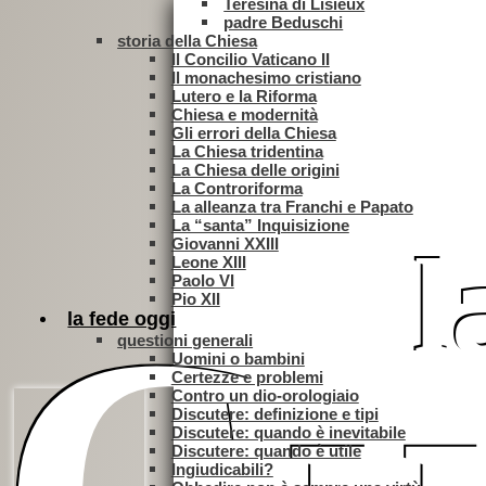
Teresina di Lisieux
padre Beduschi
storia della Chiesa
Il Concilio Vaticano II
Il monachesimo cristiano
Lutero e la Riforma
Chiesa e modernità
Gli errori della Chiesa
La Chiesa tridentina
La Chiesa delle origini
La Controriforma
La alleanza tra Franchi e Papato
La “santa” Inquisizione
l
Giovanni XXIII
Leone XIII
Paolo VI
Pio XII
la fede oggi
questioni generali
Uomini o bambini
Certezze e problemi
Contro un dio-orologiaio
Discutere: definizione e tipi
Papa Leone
Discutere: quando è inevitabile
Discutere: quando è utile
Ingiudicabili?