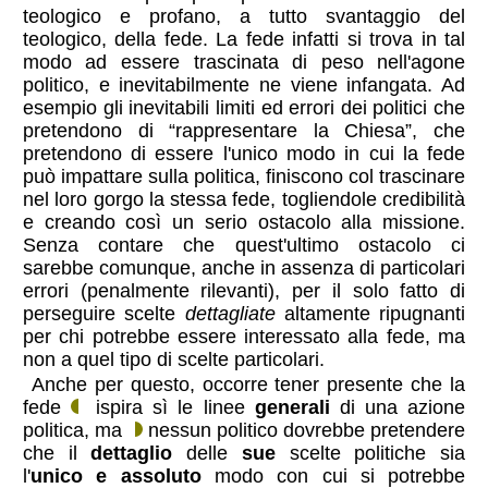
teologico e profano, a tutto svantaggio del
teologico, della fede. La fede infatti si trova in tal
modo ad essere trascinata di peso nell'agone
politico, e inevitabilmente ne viene infangata. Ad
esempio gli inevitabili limiti ed errori dei politici che
pretendono di “rappresentare la Chiesa”, che
pretendono di essere l'unico modo in cui la fede
può impattare sulla politica, finiscono col trascinare
nel loro gorgo la stessa fede, togliendole credibilità
e creando così un serio ostacolo alla missione.
Senza contare che quest'ultimo ostacolo ci
sarebbe comunque, anche in assenza di particolari
errori (penalmente rilevanti), per il solo fatto di
perseguire scelte
dettagliate
altamente ripugnanti
per chi potrebbe essere interessato alla fede, ma
non a quel tipo di scelte particolari.
Anche per questo, occorre tener presente che la
fede
ispira sì le linee
generali
di una azione
politica, ma
nessun politico dovrebbe pretendere
che il
dettaglio
delle
sue
scelte politiche sia
l'
unico e assoluto
modo con cui si potrebbe