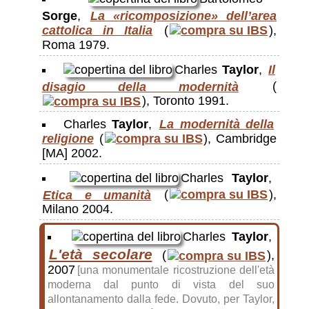
Sorge
,
La «ricomposizione» dell’area
cattolica in Italia
(
),
Roma 1979.
Charles
Taylor
,
Il
disagio della modernità
(
), Toronto 1991.
Charles
Taylor
,
La modernità della
religione
(
), Cambridge
[MA] 2002.
Charles
Taylor
,
Etica e umanità
(
),
Milano 2004.
Charles
Taylor
,
L'età secolare
(
),
2007
[una monumentale ricostruzione dell'età
moderna dal punto di vista del suo
allontanamento dalla fede. Dovuto, per Taylor,