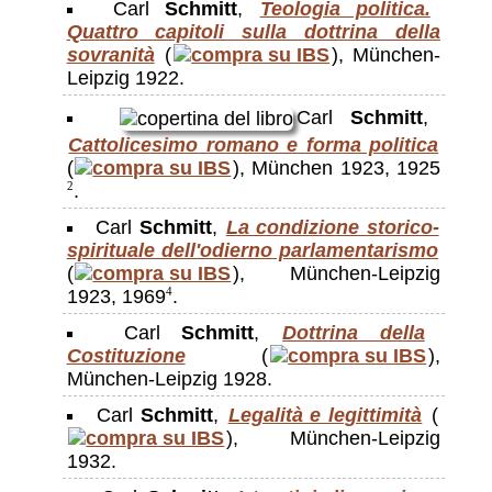
Carl
Schmitt
,
Teologia politica.
Quattro capitoli sulla dottrina della
sovranità
(
), München-
Leipzig 1922.
Carl
Schmitt
,
Cattolicesimo romano e forma politica
(
), München 1923, 1925
.
2
Carl
Schmitt
,
La condizione storico-
spirituale dell'odierno parlamentarismo
(
), München-Leipzig
1923, 1969
.
4
Carl
Schmitt
,
Dottrina della
Costituzione
(
),
München-Leipzig 1928.
Carl
Schmitt
,
Legalità e legittimità
(
), München-Leipzig
1932.