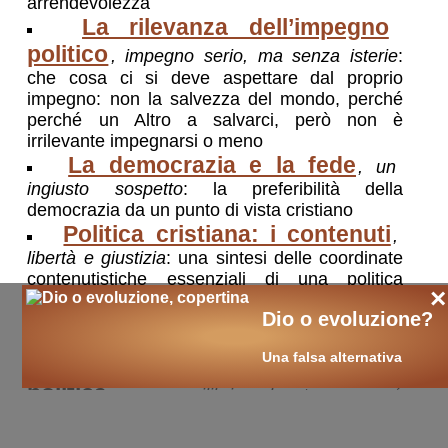
arrendevolezza
La rilevanza dell’impegno
politico
, impegno serio, ma senza isterie
:
che cosa ci si deve aspettare dal proprio
impegno: non la salvezza del mondo, perché
perché un Altro a salvarci, però non è
irrilevante impegnarsi o meno
La democrazia e la fede
, un
ingiusto sospetto
: la preferibilità della
democrazia da un punto di vista cristiano
Politica cristiana: i contenuti
,
libertà e giustizia
: una sintesi delle coordinate
contenutistiche essenziali di una politica
×
ispirata dalla fede; giustiza e libertà, al di là
Dio o evoluzione?
dell’individualismo capitalistico e del
collettivismo statalistico
Una falsa alternativa
Quale unità tra cristiani in
politica
, un equilibrio da trovare
: né
pretendere una necessaria unità fino al
dettaglio, né teorizzare la bontà della divisione