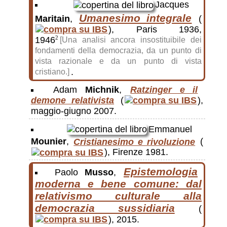
Jacques
Umanesimo integrale
Maritain
,
(
), Paris 1936,
1946
2
[Una analisi ancora insostituibile dei
fondamenti della democrazia, da un punto di
vista razionale e da un punto di vista
.
cristiano.]
Adam
Michnik
,
Ratzinger e il
demone relativista
(
),
maggio-giugno 2007.
Emmanuel
Mounier
,
Cristianesimo e rivoluzione
(
), Firenze 1981.
Epistemologia
Paolo
Musso
,
moderna e bene comune: dal
relativismo culturale alla
democrazia sussidiaria
(
), 2015.