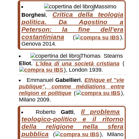
Massimo
Critica della teologia
Borghesi
,
politica. Da Agostino a
Peterson: la fine dell'era
costantiniana
(
),
Genova 2014.
Thomas Stearns
Eliot
,
L'idea di una società cristiana
(
), London 1939.
Emmanuel
Gabellieri
,
Ethique et "vie
publique", comme médiations entre
religion et politique
(
),
Milano 2009.
Il problema
Roberto
Gatti
,
teologico-politico e il ritorno
della religione nella sfera
pubblica
(
), Milano