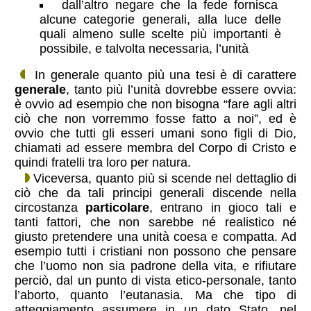
dall’altro negare che la fede fornisca
alcune categorie generali, alla luce delle
quali almeno sulle scelte più importanti è
possibile, e talvolta necessaria, l’unità
In generale quanto più una tesi è di carattere
generale
, tanto più l’unità dovrebbe essere ovvia:
è ovvio ad esempio che non bisogna “fare agli altri
ciò che non vorremmo fosse fatto a noi”, ed è
ovvio che tutti gli esseri umani sono figli di Dio,
chiamati ad essere membra del Corpo di Cristo e
quindi fratelli tra loro per natura.
Viceversa, quanto più si scende nel dettaglio di
ciò che da tali principi generali discende nella
circostanza
particolare
, entrano in gioco tali e
tanti fattori, che non sarebbe né realistico né
giusto pretendere una unità coesa e compatta. Ad
esempio tutti i cristiani non possono che pensare
che l’uomo non sia padrone della vita, e rifiutare
perciò, dal un punto di vista etico-personale, tanto
l’aborto, quanto l’eutanasia. Ma che tipo di
atteggiamento assumere in un dato Stato, nel