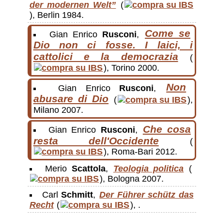
der modernen Welt”
(
), Berlin 1984.
Come se
Gian Enrico
Rusconi
,
Dio non ci fosse. I laici, i
cattolici e la democrazia
(
), Torino 2000.
Non
Gian Enrico
Rusconi
,
abusare di Dio
(
),
Milano 2007.
Che cosa
Gian Enrico
Rusconi
,
resta dell'Occidente
(
), Roma-Bari 2012.
Merio
Scattola
,
Teologia politica
(
), Bologna 2007.
Carl
Schmitt
,
Der Führer schütz das
Recht
(
), .