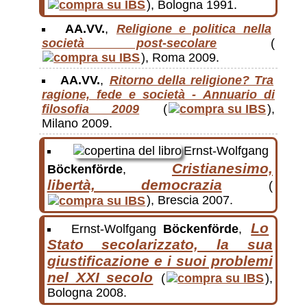
), Bologna 1991.
AA.VV.
,
Religione e politica nella
società post-secolare
(
), Roma 2009.
AA.VV.
,
Ritorno della religione? Tra
ragione, fede e società - Annuario di
filosofia 2009
(
),
Milano 2009.
Ernst-Wolfgang
Cristianesimo,
Böckenförde
,
libertà, democrazia
(
), Brescia 2007.
Lo
Ernst-Wolfgang
Böckenförde
,
Stato secolarizzato, la sua
giustificazione e i suoi problemi
nel XXI secolo
(
),
Bologna 2008.