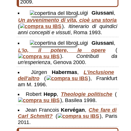
2009.
Luigi
Giussani
,
Un avvenimento di vita, cioè una storia
(
).
Itinerario di quindici
anni concepiti e vissuti
, Roma 1993.
Luigi
Giussani
,
L'io, il potere, le opere
(
).
Contributi da
un'esperienza
, Genova 2000.
Jürgen
Habermas
,
L'inclusione
dell'altro
(
), Frankfurt
am M. 1996.
Robert
Hepp
,
Theologie politische
(
), Basilea 1998.
Jean Francois
Kervégan
,
Che fare di
Carl Schmitt?
(
), Paris
2011.