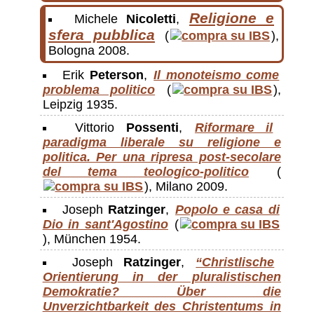
Religione e
Michele
Nicoletti
,
sfera pubblica
(
),
Bologna 2008.
Erik
Peterson
,
Il monoteismo come
problema politico
(
),
Leipzig 1935.
Vittorio
Possenti
,
Riformare il
paradigma liberale su religione e
politica. Per una ripresa post-​secolare
del tema teologico-​politico
(
), Milano 2009.
Joseph
Ratzinger
,
Popolo e casa di
Dio in sant'Agostino
(
), München 1954.
Joseph
Ratzinger
,
“Christlische
Orientierung in der pluralistischen
Demokratie? Über die
Unverzichtbarkeit des Christentums in