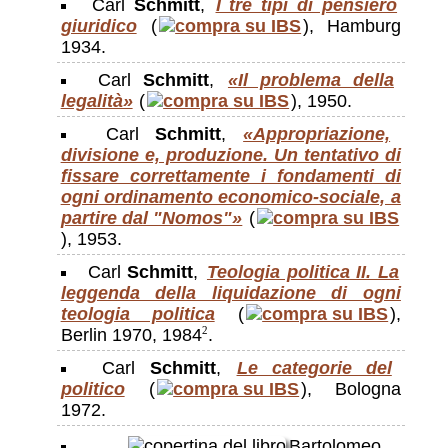
Carl
Schmitt
,
I tre tipi di pensiero
giuridico
(
), Hamburg
1934.
Carl
Schmitt
,
«Il problema della
legalità»
(
), 1950.
Carl
Schmitt
,
«Appropriazione,
divisione e, produzione. Un tentativo di
fissare correttamente i fondamenti di
ogni ordinamento economico-sociale, a
partire dal "Nomos"»
(
), 1953.
Carl
Schmitt
,
Teologia politica II. La
leggenda della liquidazione di ogni
teologia politica
(
),
Berlin 1970, 1984
.
2
Carl
Schmitt
,
Le categorie del
politico
(
), Bologna
1972.
Bartolomeo