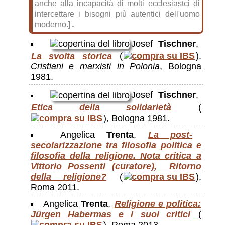
anche alla incapacità di molti ecclesiastci di
intercettare i bisogni più autentici dell'uomo
.
moderno.]
Josef
Tischner
,
La svolta storica
(
).
Cristiani e marxisti in Polonia
, Bologna
1981.
Josef
Tischner
,
Etica della solidarietà
(
), Bologna 1981.
Angelica
Trenta
,
La post-
secolarizzazione tra filosofia politica e
filosofia della religione. Nota critica a
Vittorio Possenti (curatore), Ritorno
della religione?
(
),
Roma 2011.
Angelica
Trenta
,
Religione e politica:
Jürgen Habermas e i suoi critici
(