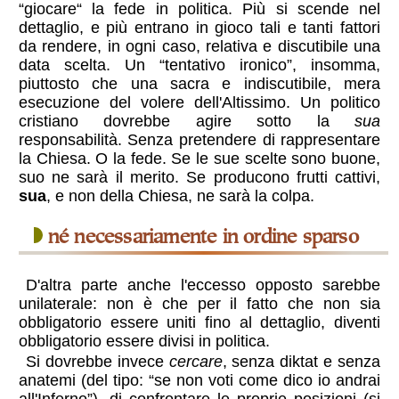
“giocare“ la fede in politica. Più si scende nel
dettaglio, e più entrano in gioco tali e tanti fattori
da rendere, in ogni caso, relativa e discutibile una
data scelta. Un “tentativo ironico”, insomma,
piuttosto che una sacra e indiscutibile, mera
esecuzione del volere dell'Altissimo. Un politico
cristiano dovrebbe agire sotto la
sua
responsabilità. Senza pretendere di rappresentare
la Chiesa. O la fede. Se le sue scelte sono buone,
suo ne sarà il merito. Se producono frutti cattivi,
sua
, e non della Chiesa, ne sarà la colpa.
né necessariamente in ordine sparso
D'altra parte anche l'eccesso opposto sarebbe
unilaterale: non è che per il fatto che non sia
obbligatorio essere uniti fino al dettaglio, diventi
obbligatorio essere divisi in politica.
Si dovrebbe invece
cercare
, senza diktat e senza
anatemi (del tipo: “se non voti come dico io andrai
all'Inferno”), di confrontare le proprie posizioni (si