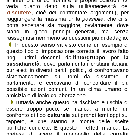
veda quanto detto sulla utilità/necessità del
discutere
, cioè del confrontare argomenti), per
raggiungere la massima unità
possibile
: che ci si
potrà aspettare sia maggiore, ovviamente, dove
siano in gioco principi generali, ma senza
rassegnarsi nemmeno su questioni più di dettaglio.
In questo senso va visto come un esempio di
questo tipo di impostazione corretta il lavoro fatto
negli ultimi decenni dall'
intergruppo per la
sussidiarietà
, dove parlamentari cristiani italiani,
pur eletti in diversi partiti politici, si confrontavano
sistematicamente sui temi da discutere in
parlamento, e cercavano di concordare il più
possibile azioni comuni. In un clima umano di
amicizia e di leale collaborazione.
Tuttavia anche questo ha rischiato e rischia di
essere troppo poco, se manca, a monte, un
confronto di tipo
culturale
sui grandi temi oggi sul
tappeto, e che stanno a monte delle scelte
politiche concrete. E questo in effetti manca. La
pretesa di avere il monopolio della corretta