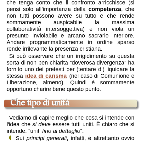
che tenga conto che il confronto arricchisce (si
pensi solo all’importanza della
competenza
, che
non tutti possono avere su tutto e che rende
sommamente auspicabile la massima
collaboratività intersoggettiva) e non viola un
presunto inviolabile e arcano sacrario interiore.
Andare programmaticamente in ordine sparso
rende irrilevante la presenza cristiana.
Si può osservare che un irrigidimento su questa
sorta di non ben chiarita “doverosa divergenza” ha
fornito uno dei pretesti per (tentare di) liquidare la
stessa
idea di carisma
(nel caso di Comunione e
Liberazione, almeno). Quindi è sommamente
opportuno charire bene questo punto.
che tipo di unità
Vediamo di capire meglio che cosa si intende con
l'idea che
si deve
essere tutti uniti. È chiaro che si
intende: “uniti
fino al dettaglio
”.
Sui
principi generali
, infatti, è altrettanto ovvio